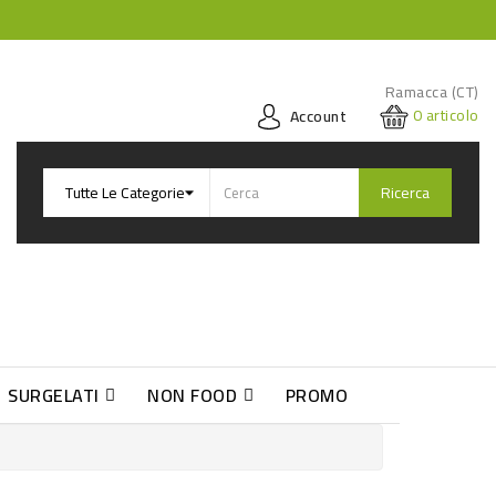
Ramacca (CT)
0
articolo
Account
Ricerca
SURGELATI
NON FOOD
PROMO