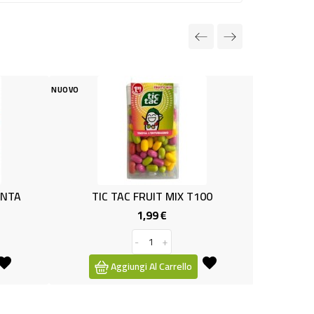
NUOVO
 TAC FRUIT MIX T100
TIC TAC RED GR.49 T100
1,99 €
1,99 €
Prezzo
Prezzo
-
+
-
+
Aggiungi Al Carrello
Aggiungi Al Carrello