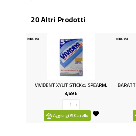
20 Altri Prodotti
NUOVO
ENT XYLIT STICKx5 SPEARM.
3,69 €
1,79 €
Prezzo
Prezzo
-
+
-
+
Aggiungi Al Carrello
Aggiungi Al Carrello