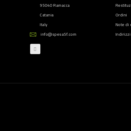
95040 Ramacca
Restitu
Catania
Ordini
Italy
Note di 
info@spesa5f.com
Indirizzi