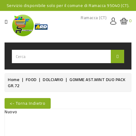
Servizio disponibile solo per il comune di Ramacca 95040 (CT).
CATEGORIA
Ramacca (CT)
0
HOME
BEVANDE
BEVANDE
ANALCOLICHE
BEVANDE
Home
FOOD
DOLCIARIO
GOMME AST.MINT DUO PACK
GR.72
ALCOLICHE
BEVANDE
<- Torna Indietro
CALDE
Nuovo
FOOD