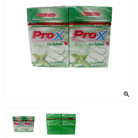
PRODOTTI
PER
CONDIRE
DOLCIARIO
PRODOTTI
DA
FORNO
RICORRENZE
PASQUALI

PREPARATI
ALIMENTI
INFANZIA
PASTA,