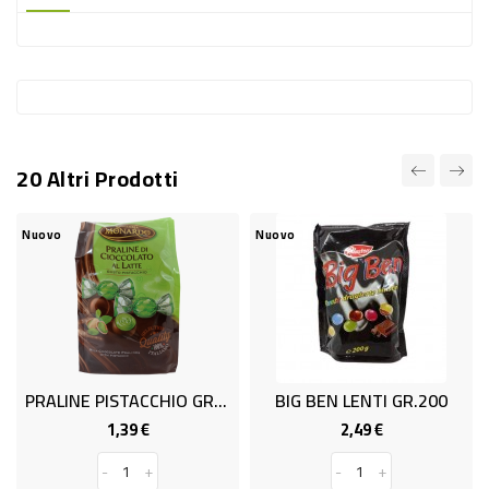
-
PLASTICA
-
AFFINI
LAVAGGIO
20 Altri Prodotti
STOVIGLIE
DEODORANTI
uovo
Nuovo
Nuov
DETERSIVI
TESSUTI
DETERGENTI
SUPERFICI
PRALINE PISTACCHIO GR.100
BIG BEN LENTI GR.200
ACCESSORI
1,39 €
2,49 €
Prezzo
Prezzo
CASA
-
+
-
+