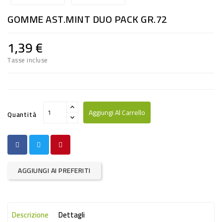
RISO
GOMME AST.MINT DUO PACK GR.72
E
FARINA
1,39 €
DIETETICO
Tasse incluse
NATURALI
SNACKS
ALIMENTI
Aggiungi Al Carrello
Quantità
CONSERVATI
CURA
CASA
AGGIUNGI AI PREFERITI
INSETTICIDI
CARTA
Descrizione
Dettagli