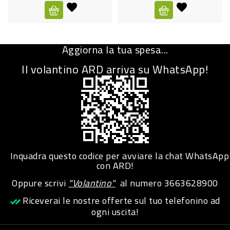
CURA
PERSONA
Aggiorna la tua spesa...
IGIENICO
Il volantino ARD arriva su WhatsApp!
SANITARI
ACCESSORI
PERSONA
PUERICULTURA
IGIENE
Inquadra questo codice per avviare la chat WhatsApp
PERSONA
con ARD!
Oppure scrivi
"Volantino"
al numero
3663628900
PETS
Riceverai le nostre offerte sul tuo telefonino ad
ogni uscita!
PET
ACCESSORI