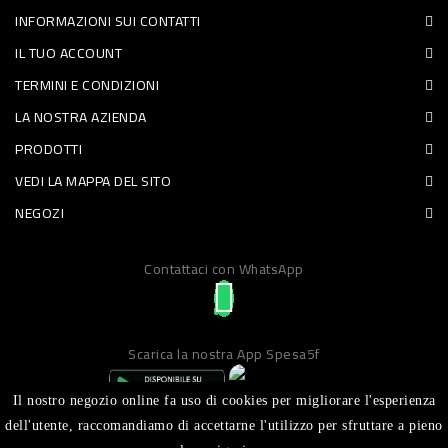
INFORMAZIONI SUI CONTATTI
PET
IL TUO ACCOUNT
FOOD
TERMINI E CONDIZIONI
LA NOSTRA AZIENDA
FRESCHI
PRODOTTI
PIATTI
VEDI LA MAPPA DEL SITO
PRONTI
NEGOZI
E
Contattaci con WhatsApp
CONDIMENTI
CARNE
ORTOFRUTTA
Scarica la nostra App Spesa5f
UOVA
Il nostro negozio online fa uso di cookies per migliorare l'esperienza
PANIFICI
dell'utente, raccomandiamo di accettarne l'utilizzo per sfruttare a pieno