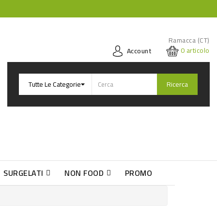
Ramacca (CT)
0
articolo
Account
Ricerca
SURGELATI
NON FOOD
PROMO