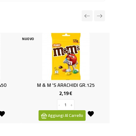
NUOVO
 M 'S ARACHIDI GR.125
CARAMELLE BLACK BONGOS 
2,19 €
1,39 €
Prezzo
Prezzo
-
+
-
+
Aggiungi Al Carrello
Aggiungi Al Carrello