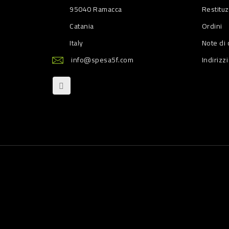
95040 Ramacca
Restitu
Catania
Ordini
Italy
Note di 
info@spesa5f.com
Indirizzi