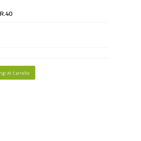
R.40
ngi Al Carrello