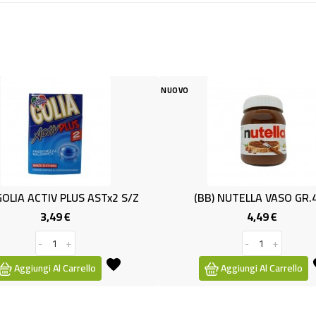
NUOVO
NUOVO
Tx2 S/Z
(BB) NUTELLA VASO GR.450
M &
4,49 €
Prezzo
-
+
Aggiungi Al Carrello