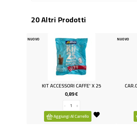
20 Altri Prodotti
NUOVO
IT ACCESSORI CAFFE' X 25
CAR.GOLIA ACTIV PLUS AS
0,89 €
3,49 €
Prezzo
Prezzo
-
+
-
+
Aggiungi Al Carrello
Aggiungi Al Carrello