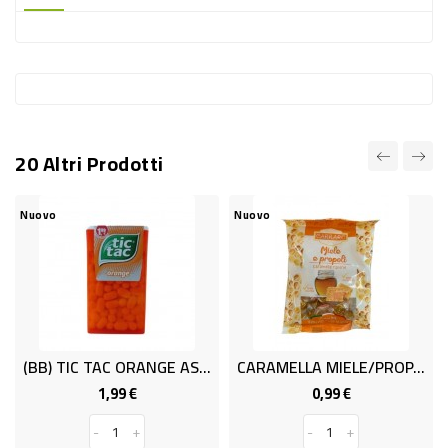
-
PLASTICA
-
AFFINI
LAVAGGIO
20 Altri Prodotti
STOVIGLIE
DEODORANTI
Nuovo
Nuovo
DETERSIVI
TESSUTI
DETERGENTI
SUPERFICI
(BB) TIC TAC ORANGE AST.GR.49
CARAMELLA MIELE/PROP. GR. 100
ACCESSORI
1,99 €
0,99 €
Prezzo
Prezzo
CASA
-
+
-
+