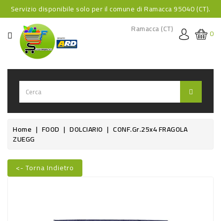
Servizio disponibile solo per il comune di Ramacca 95040 (CT).
CATEGORIA
Ramacca (CT)
0
HOME
BEVANDE
BEVANDE
ANALCOLICHE
BEVANDE
Home
FOOD
DOLCIARIO
CONF.gr.25x4 FRAGOLA
ZUEGG
ALCOLICHE
BEVANDE
<- Torna Indietro
CALDE
FOOD