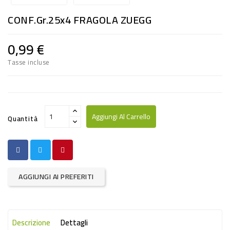
RISO
CONF.gr.25x4 FRAGOLA ZUEGG
E
FARINA
0,99 €
DIETETICO
Tasse incluse
NATURALI
SNACKS
ALIMENTI
Aggiungi Al Carrello
Quantità
CONSERVATI
CURA
CASA
AGGIUNGI AI PREFERITI
INSETTICIDI
CARTA
Descrizione
Dettagli