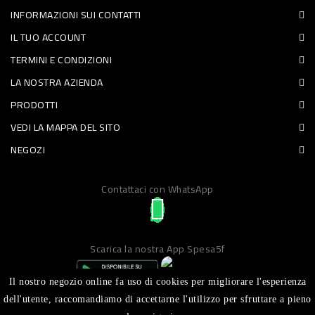
INFORMAZIONI SUI CONTATTI
PET
IL TUO ACCOUNT
FOOD
TERMINI E CONDIZIONI
LA NOSTRA AZIENDA
FRESCHI
PRODOTTI
PIATTI
VEDI LA MAPPA DEL SITO
PRONTI
NEGOZI
E
Contattaci con WhatsApp
CONDIMENTI
CARNE
ORTOFRUTTA
Scarica la nostra App Spesa5f
UOVA
Il nostro negozio online fa uso di cookies per migliorare l'esperienza
PANIFICI
dell'utente, raccomandiamo di accettarne l'utilizzo per sfruttare a pieno