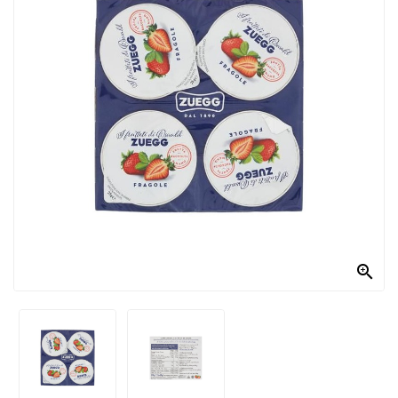
PRODOTTI
PER
CONDIRE
DOLCIARIO
PRODOTTI
DA
FORNO
RICORRENZE
PASQUALI

PREPARATI
ALIMENTI
INFANZIA
PASTA,