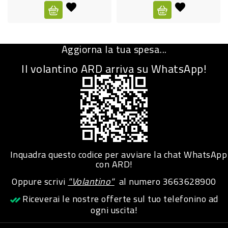
CURA
PERSONA
Aggiorna la tua spesa...
IGIENICO
Il volantino ARD arriva su WhatsApp!
SANITARI
ACCESSORI
PERSONA
PUERICULTURA
IGIENE
Inquadra questo codice per avviare la chat WhatsApp
PERSONA
con ARD!
Oppure scrivi
"Volantino"
al numero
3663628900
PETS
Riceverai le nostre offerte sul tuo telefonino ad
ogni uscita!
PET
ACCESSORI