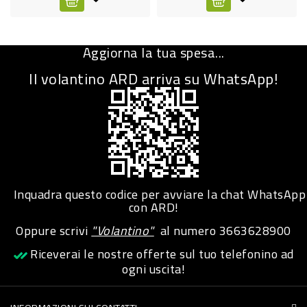
CURA
PERSONA
Aggiorna la tua spesa...
IGIENICO
Il volantino ARD arriva su WhatsApp!
SANITARI
ACCESSORI
PERSONA
PUERICULTURA
IGIENE
Inquadra questo codice per avviare la chat WhatsApp
con ARD!
PERSONA
Oppure scrivi
"Volantino"
al numero
3663628900
PETS
Riceverai le nostre offerte sul tuo telefonino ad
ogni uscita!
PET
ACCESSORI