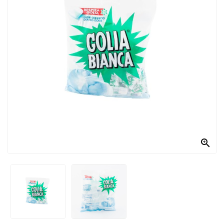
PRODOTTI
PER
CONDIRE
DOLCIARIO
PRODOTTI
DA
FORNO
RICORRENZE
PASQUALI

PREPARATI
ALIMENTI
INFANZIA
PASTA,