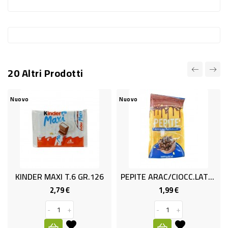
-
PLASTICA
-
AFFINI
20 Altri Prodotti
LAVAGGIO
STOVIGLIE
vo
Nuovo
Nuovo
DEODORANTI
DETERSIVI
TESSUTI
DETERGENTI
NDER MAXI T.6 GR.126
PEPITE ARAC/CIOCC.LATTE GR.150
SUPERFICI
2,79 €
1,99 €
Prezzo
Prezzo
ACCESSORI
-
+
-
+
CASA