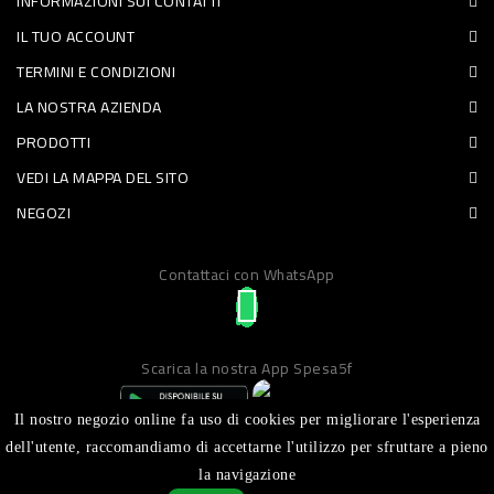
INFORMAZIONI SUI CONTATTI
PET
IL TUO ACCOUNT
TERMINI E CONDIZIONI
FOOD
LA NOSTRA AZIENDA
FRESCHI
PRODOTTI
VEDI LA MAPPA DEL SITO
PIATTI
NEGOZI
PRONTI
E
Contattaci con WhatsApp
CONDIMENTI
CARNE
Scarica la nostra App Spesa5f
ORTOFRUTTA
UOVA
Il nostro negozio online fa uso di cookies per migliorare l'esperienza
dell'utente, raccomandiamo di accettarne l'utilizzo per sfruttare a pieno
PANIFICI
la navigazione
Realizzato da ICT S.R.L