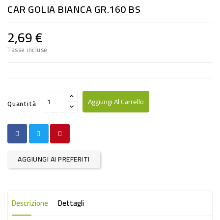
CAR GOLIA BIANCA GR.160 BS
RISO
E
2,69 €
FARINA
Tasse incluse
DIETETICO
NATURALI
SNACKS
Aggiungi Al Carrello
Quantità
ALIMENTI
CONSERVATI
CURA
AGGIUNGI AI PREFERITI
CASA
INSETTICIDI
Descrizione
Dettagli
CARTA