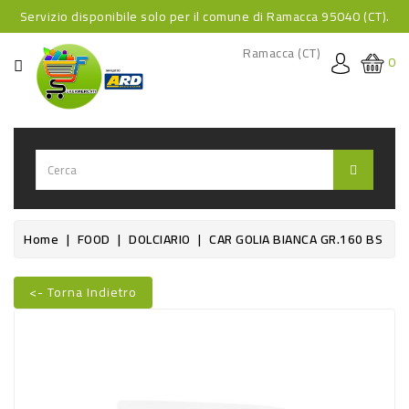
Servizio disponibile solo per il comune di Ramacca 95040 (CT).
CATEGORIA
Ramacca (CT)
0
HOME
BEVANDE
BEVANDE
ANALCOLICHE
BEVANDE
Home
FOOD
DOLCIARIO
CAR GOLIA BIANCA GR.160 BS
ALCOLICHE
BEVANDE
<- Torna Indietro
CALDE
FOOD