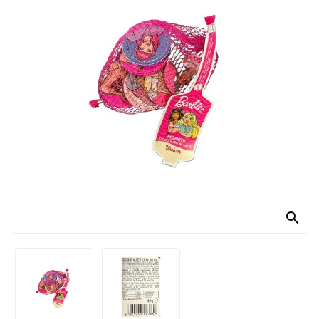
PRODOTTI
PER
CONDIRE
DOLCIARIO
PRODOTTI
DA
FORNO
RICORRENZE
PASQUALI

PREPARATI
ALIMENTI
INFANZIA
PASTA,