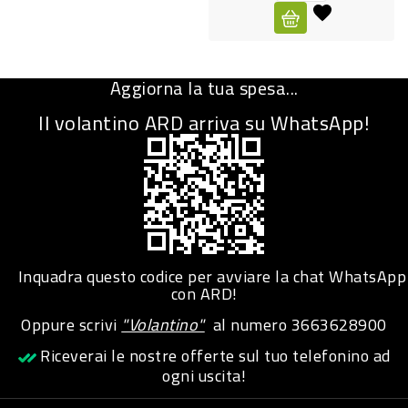
CURA
PERSONA
Aggiorna la tua spesa...
IGIENICO
Il volantino ARD arriva su WhatsApp!
SANITARI
ACCESSORI
PERSONA
PUERICULTURA
IGIENE
Inquadra questo codice per avviare la chat WhatsApp
PERSONA
con ARD!
Oppure scrivi
"Volantino"
al numero
3663628900
PETS
Riceverai le nostre offerte sul tuo telefonino ad
ogni uscita!
PET
ACCESSORI