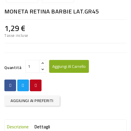
RISO
MONETA RETINA BARBIE LAT.GR45
E
FARINA
1,29 €
DIETETICO
Tasse incluse
NATURALI
SNACKS
ALIMENTI
Aggiungi Al Carrello
Quantità
CONSERVATI
CURA
CASA
AGGIUNGI AI PREFERITI
INSETTICIDI
CARTA
Descrizione
Dettagli