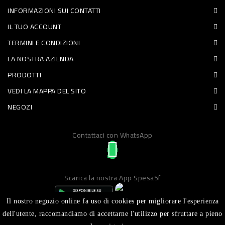
INFORMAZIONI SUI CONTATTI
PET
IL TUO ACCOUNT
FOOD
TERMINI E CONDIZIONI
LA NOSTRA AZIENDA
FRESCHI
PRODOTTI
PIATTI
VEDI LA MAPPA DEL SITO
PRONTI
NEGOZI
E
Contattaci con WhatsApp
CONDIMENTI
CARNE
ORTOFRUTTA
Scarica la nostra App Spesa5f
UOVA
Il nostro negozio online fa uso di cookies per migliorare l'esperienza
PANIFICI
dell'utente, raccomandiamo di accettarne l'utilizzo per sfruttare a pieno