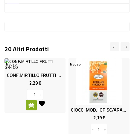
-
PLASTICA
-
AFFINI
LAVAGGIO
20 Altri Prodotti
STOVIGLIE
DEODORANTI
Nuovo
Nuovo
DETERSIVI
CONF.MIRTILLO FRUTTI GR400
2,29 €
Prezzo
TESSUTI
-
+
DETERGENTI
SUPERFICI
CIOCC. MOD. IGP SC/ARAN. GR100
ACCESSORI
2,19 €
Prezzo
CASA
-
+