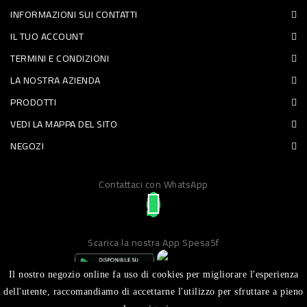
INFORMAZIONI SUI CONTATTI
PET
IL TUO ACCOUNT
FOOD
TERMINI E CONDIZIONI
LA NOSTRA AZIENDA
FRESCHI
PRODOTTI
PIATTI
VEDI LA MAPPA DEL SITO
PRONTI
NEGOZI
E
Contattaci con WhatsApp
CONDIMENTI
CARNE
ORTOFRUTTA
Scarica la nostra App Spesa5f
UOVA
Il nostro negozio online fa uso di cookies per migliorare l'esperienza
PANIFICI
dell'utente, raccomandiamo di accettarne l'utilizzo per sfruttare a pieno