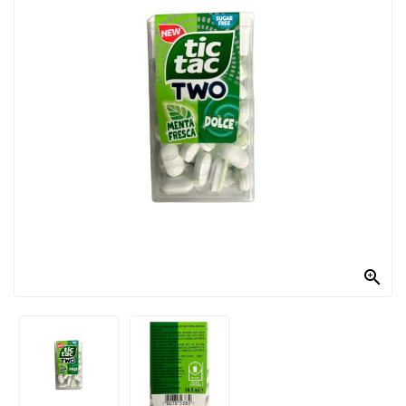
PRODOTTI
PER
CONDIRE
DOLCIARIO
PRODOTTI
DA
FORNO
RICORRENZE
PASQUALI

PREPARATI
ALIMENTI
INFANZIA
PASTA,