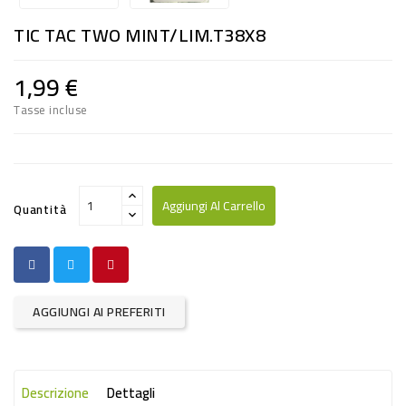
RISO
TIC TAC TWO MINT/LIM.T38X8
E
FARINA
1,99 €
DIETETICO
Tasse incluse
NATURALI
SNACKS
ALIMENTI
Aggiungi Al Carrello
Quantità
CONSERVATI
CURA
CASA
AGGIUNGI AI PREFERITI
INSETTICIDI
CARTA
Descrizione
Dettagli