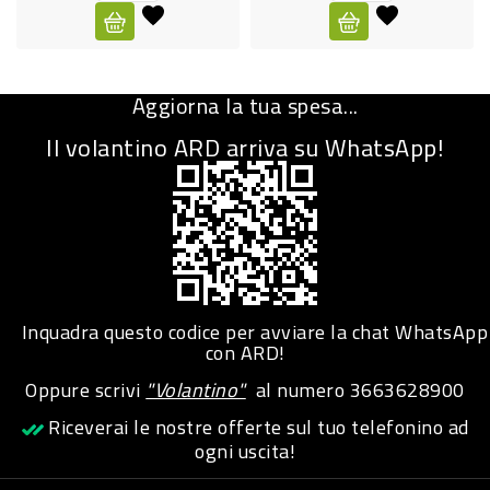
CURA
PERSONA
Aggiorna la tua spesa...
IGIENICO
Il volantino ARD arriva su WhatsApp!
SANITARI
ACCESSORI
PERSONA
PUERICULTURA
IGIENE
Inquadra questo codice per avviare la chat WhatsApp
PERSONA
con ARD!
Oppure scrivi
"Volantino"
al numero
3663628900
PETS
Riceverai le nostre offerte sul tuo telefonino ad
ogni uscita!
PET
ACCESSORI