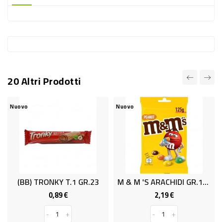
-
PLASTICA
-
AFFINI
LAVAGGIO
20 Altri Prodotti
STOVIGLIE
DEODORANTI
Nuovo
Nuovo
DETERSIVI
TESSUTI
DETERGENTI
SUPERFICI
(BB) TRONKY T.1 GR.23
M & M 'S ARACHIDI GR.125
ACCESSORI
0,89 €
2,19 €
Prezzo
Prezzo
CASA
-
+
-
+