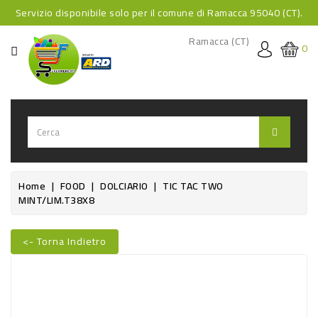
Servizio disponibile solo per il comune di Ramacca 95040 (CT).
CATEGORIA
Ramacca (CT)
0
HOME
BEVANDE
BEVANDE
ANALCOLICHE
BEVANDE
Home
FOOD
DOLCIARIO
TIC TAC TWO
MINT/LIM.T38X8
ALCOLICHE
BEVANDE
<- Torna Indietro
CALDE
FOOD