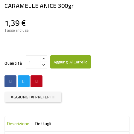
CARAMELLE ANICE 300gr
RISO
E
1,39 €
FARINA
Tasse incluse
DIETETICO
NATURALI
SNACKS
Aggiungi Al Carrello
Quantità
ALIMENTI
CONSERVATI
CURA
AGGIUNGI AI PREFERITI
CASA
INSETTICIDI
Descrizione
Dettagli
CARTA