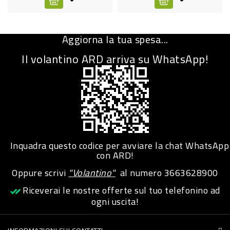
CURA
PERSONA
Aggiorna la tua spesa...
IGIENICO
Il volantino ARD arriva su WhatsApp!
SANITARI
ACCESSORI
PERSONA
PUERICULTURA
IGIENE
Inquadra questo codice per avviare la chat WhatsApp
con ARD!
PERSONA
Oppure scrivi
"Volantino"
al numero
3663628900
PETS
Riceverai le nostre offerte sul tuo telefonino ad
ogni uscita!
PET
ACCESSORI