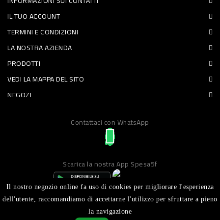
INFORMAZIONI SUI CONTATTI
PET
IL TUO ACCOUNT
TERMINI E CONDIZIONI
FOOD
LA NOSTRA AZIENDA
FRESCHI
PRODOTTI
VEDI LA MAPPA DEL SITO
PIATTI
NEGOZI
PRONTI
E
Contattaci con WhatsApp
CONDIMENTI
CARNE
Scarica la nostra App Spesa5f
ORTOFRUTTA
UOVA
Il nostro negozio online fa uso di cookies per migliorare l'esperienza
dell'utente, raccomandiamo di accettarne l'utilizzo per sfruttare a pieno
PANIFICI
la navigazione
Realizzato da ICT S.R.L