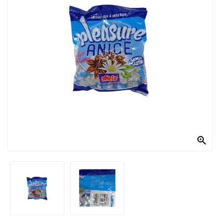
PRODOTTI
PER
CONDIRE
DOLCIARIO
PRODOTTI
DA
FORNO
RICORRENZE
PASQUALI

PREPARATI
ALIMENTI
INFANZIA
PASTA,