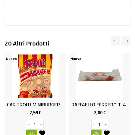
-
PLASTICA
-
AFFINI
20 Altri Prodotti
LAVAGGIO
STOVIGLIE
Nuovo
Nuovo
DEODORANTI
DETERSIVI
TESSUTI
DETERGENTI
CAR.TROLLI MINIBURGER GR.100
RAFFAELLO FERRERO T. 4 .
SUPERFICI
2,59 €
2,00 €
Prezzo
Prezzo
ACCESSORI
-
+
-
+
CASA