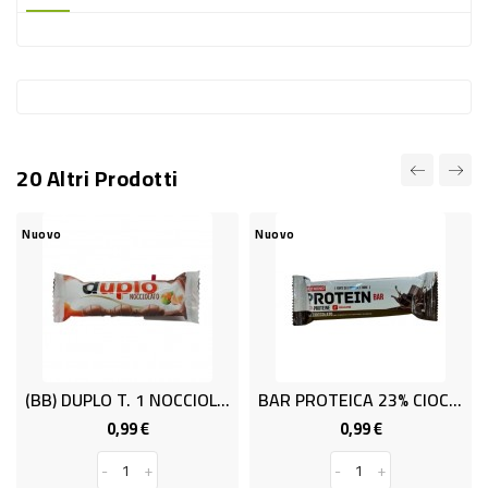
-
PLASTICA
-
AFFINI
LAVAGGIO
20 Altri Prodotti
STOVIGLIE
DEODORANTI
Nuovo
Nuovo
DETERSIVI
TESSUTI
DETERGENTI
SUPERFICI
(BB) DUPLO T. 1 NOCCIOLATO
BAR PROTEICA 23% CIOCCOL.GR.55
ACCESSORI
0,99 €
0,99 €
Prezzo
Prezzo
CASA
-
+
-
+