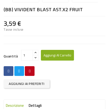
RISO
(BB) VIVIDENT BLAST AST.x2 FRUIT
E
FARINA
3,59 €
DIETETICO
Tasse incluse
NATURALI
SNACKS
ALIMENTI
Aggiungi Al Carrello
Quantità
CONSERVATI
CURA
CASA
AGGIUNGI AI PREFERITI
INSETTICIDI
CARTA
Descrizione
Dettagli