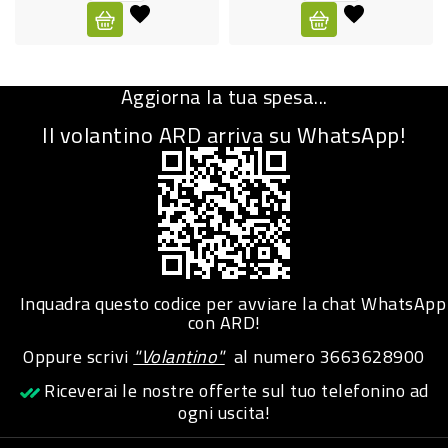
CURA
PERSONA
Aggiorna la tua spesa...
IGIENICO
Il volantino ARD arriva su WhatsApp!
SANITARI
ACCESSORI
PERSONA
PUERICULTURA
IGIENE
Inquadra questo codice per avviare la chat WhatsApp
PERSONA
con ARD!
Oppure scrivi
"Volantino"
al numero
3663628900
PETS
Riceverai le nostre offerte sul tuo telefonino ad
ogni uscita!
PET
ACCESSORI