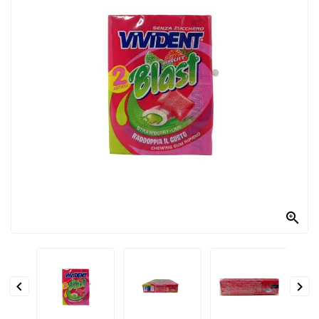
PRODOTTI
PER
CONDIRE
DOLCIARIO
PRODOTTI
DA
FORNO
RICORRENZE
PASQUALI

PREPARATI
ALIMENTI
INFANZIA


PASTA,