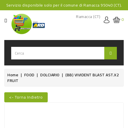
Servizio disponibile solo per il comune di Ramacca 95040 (CT).
CATEGORIA
Ramacca (CT)
0
HOME
BEVANDE
BEVANDE
ANALCOLICHE
BEVANDE
Home
FOOD
DOLCIARIO
(BB) VIVIDENT BLAST AST.x2
FRUIT
ALCOLICHE
BEVANDE
<- Torna Indietro
CALDE
Nuovo
FOOD