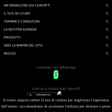
INFORMAZIONI SUI CONTATTI
PET
IL TUO ACCOUNT
FOOD
TERMINI E CONDIZIONI
LA NOSTRA AZIENDA
FRESCHI
PRODOTTI
PIATTI
VEDI LA MAPPA DEL SITO
PRONTI
NEGOZI
E
Contattaci con WhatsApp
CONDIMENTI
CARNE
ORTOFRUTTA
Scarica la nostra App Spesa5f
UOVA
Il nostro negozio online fa uso di cookies per migliorare l'esperienza
PANIFICI
dell'utente, raccomandiamo di accettarne l'utilizzo per sfruttare a pieno