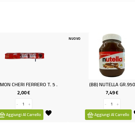
NUOVO
 MON CHERI FERRERO T. 5 .
(BB) NUTELLA GR.950
2,00 €
7,49 €
Prezzo
Prezzo
-
+
-
+
Aggiungi Al Carrello
Aggiungi Al Carrello