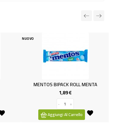
NUOVO
NUOVO
MENTOS BIPACK ROLL MENTA
(BB) CO
1,89 €
Prezzo
-
+
Aggiungi Al Carrello