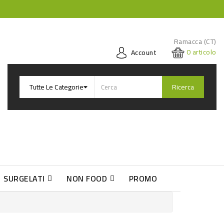
Ramacca (CT)
0
articolo
Account
Ricerca
SURGELATI
NON FOOD
PROMO