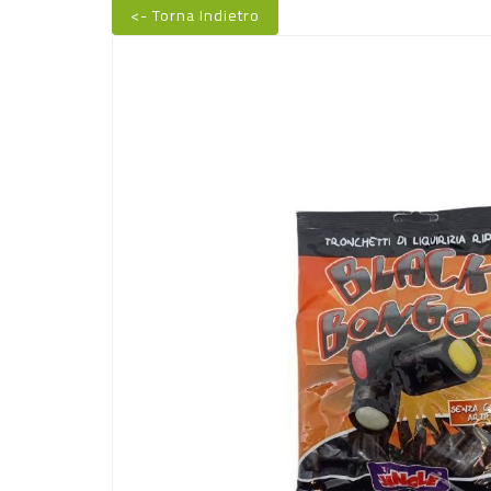
<- Torna Indietro
Nuovo