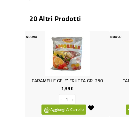
20 Altri Prodotti
NUOVO
RAMELLE GELE' FRUTTA GR. 250
CARAMELLA CARRUBA
1,39 €
1,49 €
Prezzo
Prez
-
+
-
+
Aggiungi Al Carrello
Aggiungi Al Carrell