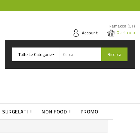
Ramacca (CT)
0
articolo
Account
Ricerca
SURGELATI
NON FOOD
PROMO