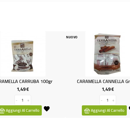
NUOVO
NUOVO
 100gr
CARAMELLA CANNELLA Gr.100
CAR
1,49 €
zo
Prezzo
-
+
o
Aggiungi Al Carrello