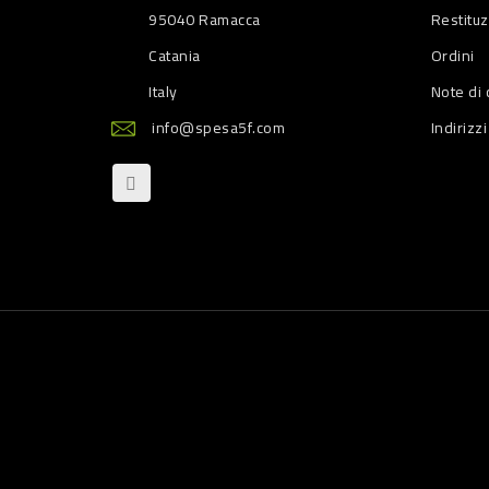
95040 Ramacca
Restitu
Catania
Ordini
Italy
Note di 
info@spesa5f.com
Indirizzi