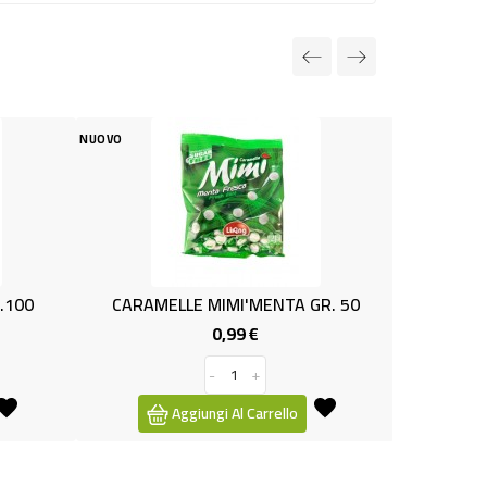
NUOVO
AMELLE MIMI'MENTA GR. 50
CONF.gr.25x4 FRAGOLA 
0,99 €
0,99 €
Prezzo
Prezzo
-
+
-
+
Aggiungi Al Carrello
Aggiungi Al Carrello