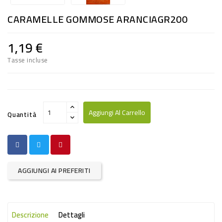
RISO
CARAMELLE GOMMOSE ARANCIAGR200
E
FARINA
1,19 €
DIETETICO
Tasse incluse
NATURALI
SNACKS
ALIMENTI
Aggiungi Al Carrello
Quantità
CONSERVATI
CURA
CASA
AGGIUNGI AI PREFERITI
INSETTICIDI
CARTA
Descrizione
Dettagli