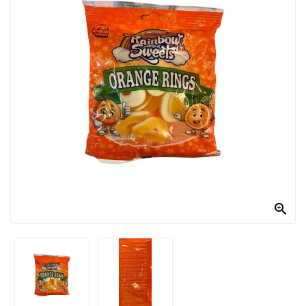
PRODOTTI
PER
CONDIRE
DOLCIARIO
PRODOTTI
DA
FORNO
RICORRENZE
PASQUALI

PREPARATI
ALIMENTI
INFANZIA
PASTA,