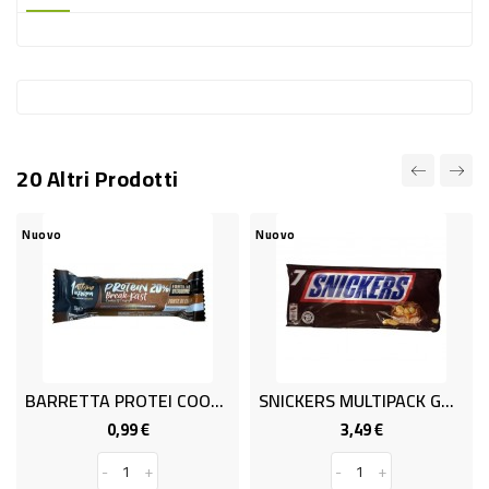
-
PLASTICA
-
AFFINI
LAVAGGIO
20 Altri Prodotti
STOVIGLIE
DEODORANTI
Nuovo
Nuovo
DETERSIVI
TESSUTI
DETERGENTI
SUPERFICI
BARRETTA PROTEI COOK/CRIS GR50
SNICKERS MULTIPACK GR. 350
ACCESSORI
0,99 €
3,49 €
Prezzo
Prezzo
CASA
-
+
-
+