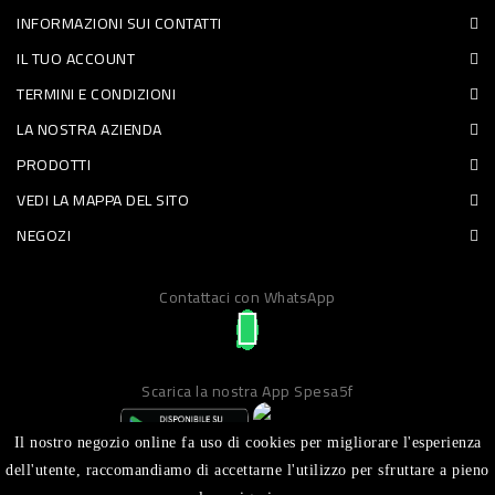
INFORMAZIONI SUI CONTATTI
PET
IL TUO ACCOUNT
FOOD
TERMINI E CONDIZIONI
LA NOSTRA AZIENDA
FRESCHI
PRODOTTI
PIATTI
VEDI LA MAPPA DEL SITO
PRONTI
NEGOZI
E
Contattaci con WhatsApp
CONDIMENTI
CARNE
ORTOFRUTTA
Scarica la nostra App Spesa5f
UOVA
Il nostro negozio online fa uso di cookies per migliorare l'esperienza
PANIFICI
dell'utente, raccomandiamo di accettarne l'utilizzo per sfruttare a pieno