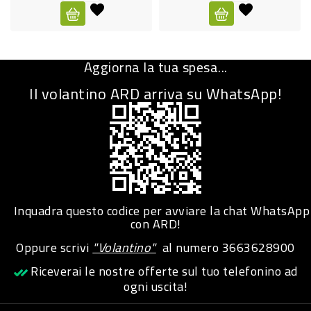
CURA
PERSONA
Aggiorna la tua spesa...
IGIENICO
Il volantino ARD arriva su WhatsApp!
SANITARI
ACCESSORI
PERSONA
PUERICULTURA
IGIENE
Inquadra questo codice per avviare la chat WhatsApp
PERSONA
con ARD!
Oppure scrivi
"Volantino"
al numero
3663628900
PETS
Riceverai le nostre offerte sul tuo telefonino ad
ogni uscita!
PET
ACCESSORI