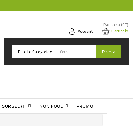
Ramacca (CT)
0
articolo
Account
Ricerca
SURGELATI
NON FOOD
PROMO