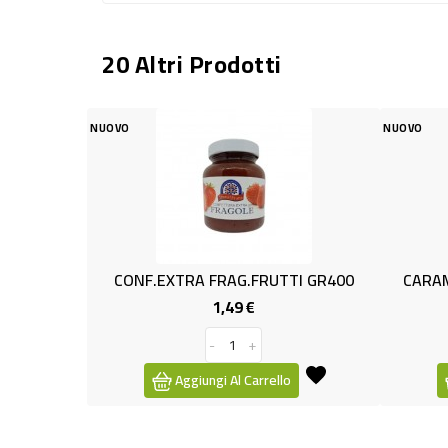
20 Altri Prodotti
NUOVO
TRA FRAG.FRUTTI GR400
CARAMELLA MENTA/BALS. GR. 
1,49 €
0,99 €
Prezzo
Prezzo
-
+
-
+
ggiungi Al Carrello
Aggiungi Al Carrello