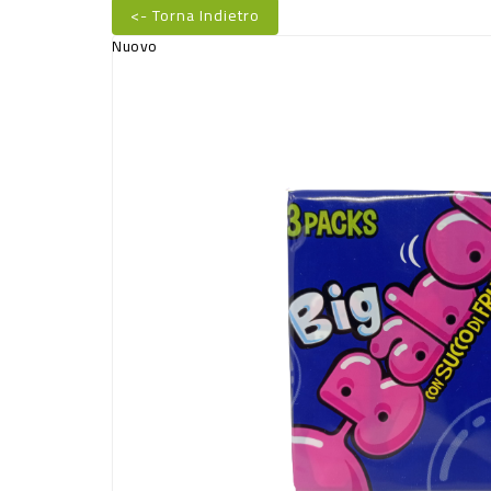
<- Torna Indietro
Nuovo