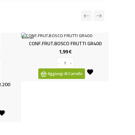
NUOVO
.BOSCO FRUTTI GR400
1,99 €
Prezzo
-
+
ungi Al Carrello
FRUITTELLA ONDE FRIZZ Gr.58
1,39 €
Prezzo
-
+
Aggiungi Al Carrello