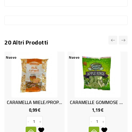
-
PLASTICA
-
AFFINI
20 Altri Prodotti
LAVAGGIO
STOVIGLIE
Nuovo
Nuovo
DEODORANTI
DETERSIVI
TESSUTI
DETERGENTI
CARAMELLA MIELE/PROP. GR. 100
CARAMELLE GOMMOSE MELA GR.200
SUPERFICI
0,99 €
1,19 €
Prezzo
Prezzo
ACCESSORI
-
+
-
+
CASA