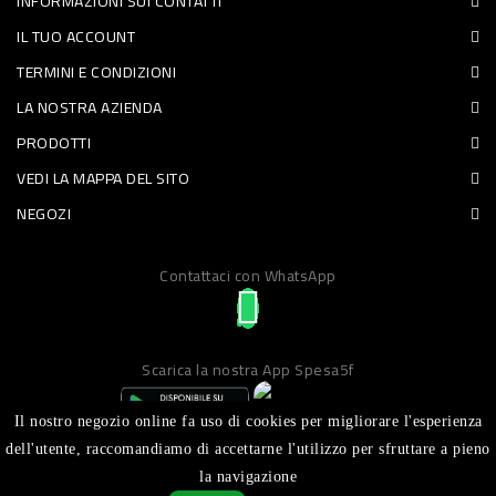
INFORMAZIONI SUI CONTATTI
PET
IL TUO ACCOUNT
TERMINI E CONDIZIONI
FOOD
LA NOSTRA AZIENDA
FRESCHI
PRODOTTI
VEDI LA MAPPA DEL SITO
PIATTI
NEGOZI
PRONTI
E
Contattaci con WhatsApp
CONDIMENTI
CARNE
Scarica la nostra App Spesa5f
ORTOFRUTTA
UOVA
Il nostro negozio online fa uso di cookies per migliorare l'esperienza
dell'utente, raccomandiamo di accettarne l'utilizzo per sfruttare a pieno
PANIFICI
la navigazione
Realizzato da ICT S.R.L