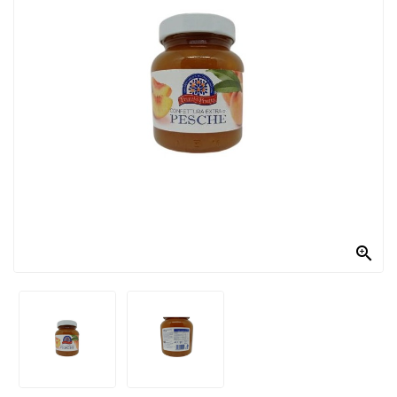
PRODOTTI
PER
CONDIRE
DOLCIARIO
PRODOTTI
DA
FORNO
RICORRENZE
PASQUALI

PREPARATI
ALIMENTI
INFANZIA
PASTA,