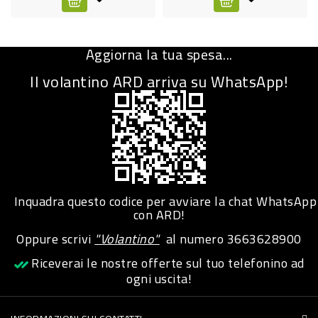
CURA
PERSONA
Aggiorna la tua spesa...
IGIENICO
Il volantino ARD arriva su WhatsApp!
SANITARI
ACCESSORI
PERSONA
PUERICULTURA
IGIENE
Inquadra questo codice per avviare la chat WhatsApp
con ARD!
PERSONA
Oppure scrivi
"Volantino"
al numero
3663628900
PETS
Riceverai le nostre offerte sul tuo telefonino ad
ogni uscita!
PET
ACCESSORI