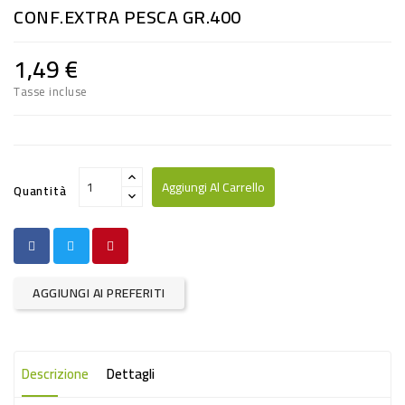
CONF.EXTRA PESCA GR.400
RISO
E
1,49 €
FARINA
Tasse incluse
DIETETICO
NATURALI
SNACKS
Aggiungi Al Carrello
Quantità
ALIMENTI
CONSERVATI
CURA
AGGIUNGI AI PREFERITI
CASA
INSETTICIDI
Descrizione
Dettagli
CARTA