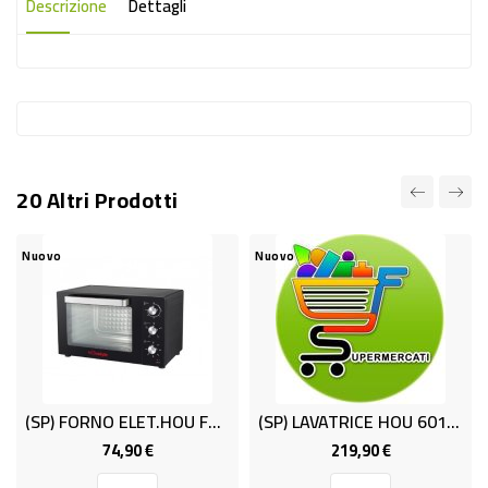
-
Descrizione
Dettagli
PLASTICA
-
AFFINI
LAVAGGIO
STOVIGLIE
20 Altri Prodotti
DEODORANTI
uovo
Nuovo
Nuov
DETERSIVI
TESSUTI
DETERGENTI
SUPERFICI
(SP) FORNO ELET.HOU FE45 LT.45 VE
(SP) LAVATRICE HOU 60122CB KG6 CLA
ACCESSORI
74,90 €
219,90 €
Prezzo
Prezzo
CASA