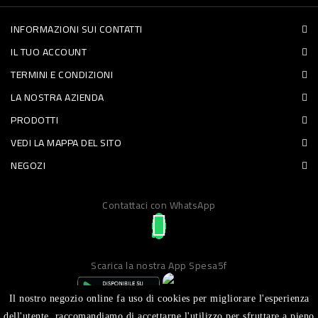
PET
INFORMAZIONI SUI CONTATTI
FOOD
IL TUO ACCOUNT
TERMINI E CONDIZIONI
FRESCHI
LA NOSTRA AZIENDA
PIATTI
PRODOTTI
VEDI LA MAPPA DEL SITO
PRONTI
NEGOZI
E
CONDIMENTI
Contattaci con WhatsApp
CARNE
ORTOFRUTTA
Scarica la nostra App Spesa5f
UOVA
PANIFICI
Il nostro negozio online fa uso di cookies per migliorare l'esperienza
dell'utente, raccomandiamo di accettarne l'utilizzo per sfruttare a pieno