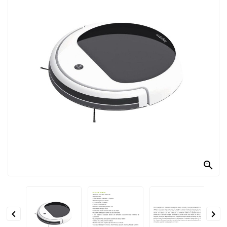
PRODOTTI
PER
CONDIRE
DOLCIARIO
PRODOTTI
DA
FORNO
RICORRENZE
PASQUALI
PREPARATI

ALIMENTI
INFANZIA


PASTA,