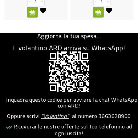
-
+
-
+
CURA
PERSONA
IGIENICO
Aggiorna la tua spesa...
SANITARI
Il volantino ARD arriva su WhatsApp!
ACCESSORI
PERSONA
PUERICULTURA
IGIENE
PERSONA
Inquadra questo codice per avviare la chat WhatsApp
con ARD!
PETS
Oppure scrivi
"Volantino"
al numero
3663628900
Riceverai le nostre offerte sul tuo telefonino ad
PET
ogni uscita!
ACCESSORI