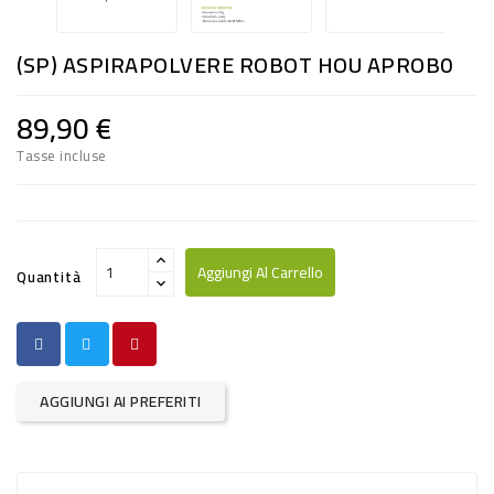
RISO
E
(SP) ASPIRAPOLVERE ROBOT HOU APROB0
FARINA
89,90 €
DIETETICO
Tasse incluse
NATURALI
SNACKS
ALIMENTI
Aggiungi Al Carrello
Quantità
CONSERVATI
CURA
CASA
AGGIUNGI AI PREFERITI
INSETTICIDI
CARTA