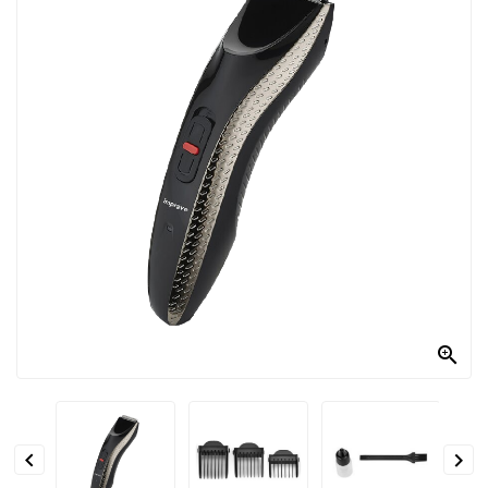
PRODOTTI
PER
CONDIRE
DOLCIARIO
PRODOTTI
DA
FORNO
RICORRENZE
PASQUALI
PREPARATI

ALIMENTI
INFANZIA


PASTA,