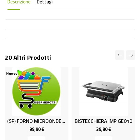
-
Descrizione
Dettagli
PLASTICA
-
AFFINI
LAVAGGIO
STOVIGLIE
20 Altri Prodotti
DEODORANTI
Nuovo
DETERSIVI
TESSUTI
DETERGENTI
SUPERFICI
(SP) FORNO MICROONDE HOUFMMGP13 L25
BISTECCHIERA IMP GE010
ACCESSORI
99,90 €
39,90 €
Prezzo
Prezzo
CASA