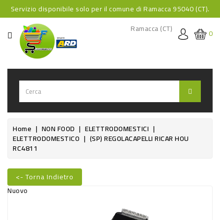
Servizio disponibile solo per il comune di Ramacca 95040 (CT).
CATEGORIA
Ramacca (CT)
0
HOME
BEVANDE
BEVANDE
ANALCOLICHE
BEVANDE
Home
NON FOOD
ELETTRODOMESTICI
ELETTRODOMESTICO
(SP) REGOLACAPELLI RICAR HOU
ALCOLICHE
RC4811
BEVANDE
CALDE
<- Torna Indietro
Nuovo
FOOD