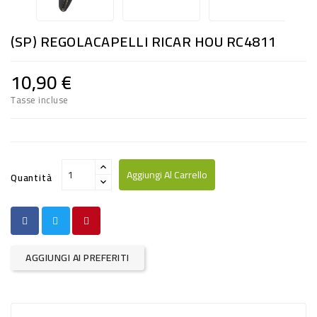
RISO
E
(SP) REGOLACAPELLI RICAR HOU RC4811
FARINA
10,90 €
DIETETICO
Tasse incluse
NATURALI
SNACKS
ALIMENTI
Aggiungi Al Carrello
Quantità
CONSERVATI
CURA
CASA
AGGIUNGI AI PREFERITI
INSETTICIDI
CARTA