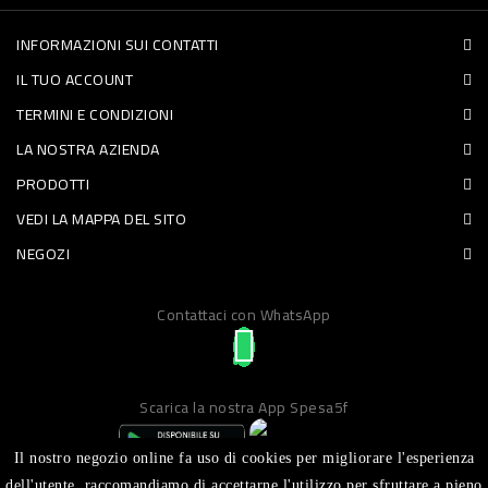
PET
INFORMAZIONI SUI CONTATTI
FOOD
IL TUO ACCOUNT
TERMINI E CONDIZIONI
FRESCHI
LA NOSTRA AZIENDA
PIATTI
PRODOTTI
VEDI LA MAPPA DEL SITO
PRONTI
NEGOZI
E
CONDIMENTI
Contattaci con WhatsApp
CARNE
ORTOFRUTTA
Scarica la nostra App Spesa5f
UOVA
PANIFICI
Il nostro negozio online fa uso di cookies per migliorare l'esperienza
dell'utente, raccomandiamo di accettarne l'utilizzo per sfruttare a pieno