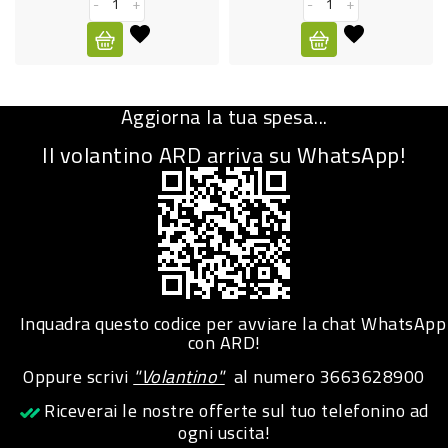
-
+
-
+
CURA
PERSONA
IGIENICO
Aggiorna la tua spesa...
SANITARI
Il volantino ARD arriva su WhatsApp!
ACCESSORI
PERSONA
PUERICULTURA
IGIENE
PERSONA
Inquadra questo codice per avviare la chat WhatsApp
con ARD!
PETS
Oppure scrivi
"Volantino"
al numero
3663628900
Riceverai le nostre offerte sul tuo telefonino ad
PET
ogni uscita!
ACCESSORI