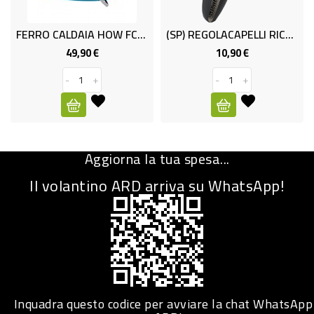
CURA
FERRO CALDAIA HOW FCC521 CARIC
(SP) REGOLACAPELLI RICAR HOU RC4811
PERSONA
49,90 €
10,90 €
Prezzo
Prezzo
IGIENICO
-
+
-
+
SANITARI
ACCESSORI
PERSONA
Aggiorna la tua spesa...
PUERICULTURA
Il volantino ARD arriva su WhatsApp!
IGIENE
PERSONA
PETS
PET
Inquadra questo codice per avviare la chat WhatsApp
ACCESSORI