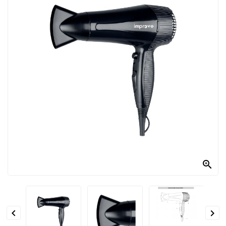
PRODOTTI
PER
CONDIRE
DOLCIARIO
PRODOTTI
DA
FORNO
RICORRENZE
PASQUALI
PREPARATI

ALIMENTI
INFANZIA


PASTA,