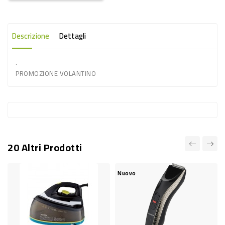
-
PLASTICA
Descrizione
Dettagli
-
AFFINI
.
LAVAGGIO
PROMOZIONE VOLANTINO
STOVIGLIE
DEODORANTI
DETERSIVI
TESSUTI
20 Altri Prodotti
DETERGENTI
Nuovo
N
SUPERFICI
ACCESSORI
CASA