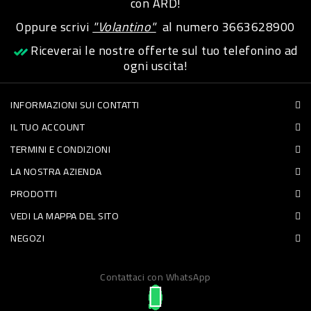
con ARD!
PET
Oppure scrivi
"Volantino"
al numero
3663628900
FOOD
Riceverai le nostre offerte sul tuo telefonino ad
ogni uscita!
FRESCHI
INFORMAZIONI SUI CONTATTI
PIATTI
IL TUO ACCOUNT
PRONTI
TERMINI E CONDIZIONI
E
LA NOSTRA AZIENDA
CONDIMENTI
PRODOTTI
CARNE
VEDI LA MAPPA DEL SITO
NEGOZI
ORTOFRUTTA
UOVA
Contattaci con WhatsApp
PANIFICI