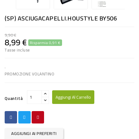
RISO
E
(SP) ASCIUGACAPELLI.HOUSTYLE BY506
FARINA
9,90 €
DIETETICO
8,99 €
Risparmia 0,91 €
NATURALI
Tasse incluse
SNACKS
.
ALIMENTI
PROMOZIONE VOLANTINO
CONSERVATI
Aggiungi Al Carrello
CURA
Quantità
CASA
INSETTICIDI
CARTA
AGGIUNGI AI PREFERITI