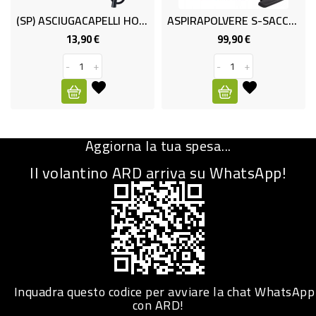
(SP) ASCIUGACAPELLI HOU ZY880 2200W
ASPIRAPOLVERE S-SACCO PHL 2123
CURA
PERSONA
3,90 €
99,90 €
79,90 €
Prezzo
Prezzo
+
-
+
-
IGIENICO
SANITARI
ACCESSORI
Aggiorna la tua spesa...
PERSONA
PUERICULTURA
Il volantino ARD arriva su WhatsApp!
IGIENE
PERSONA
PETS
PET
Inquadra questo codice per avviare la chat WhatsApp
con ARD!
ACCESSORI