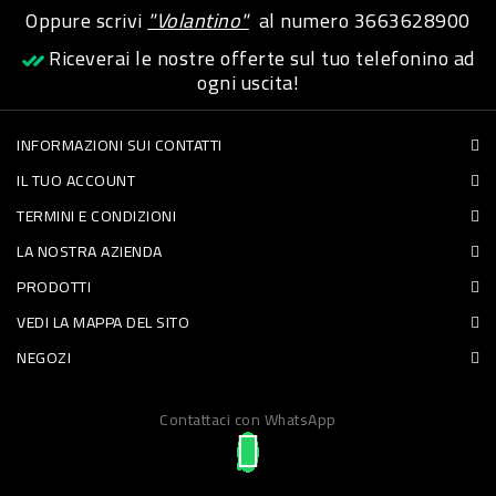
Oppure scrivi
"Volantino"
al numero
3663628900
PET
Riceverai le nostre offerte sul tuo telefonino ad
FOOD
ogni uscita!
FRESCHI
INFORMAZIONI SUI CONTATTI
IL TUO ACCOUNT
PIATTI
TERMINI E CONDIZIONI
PRONTI
LA NOSTRA AZIENDA
E
PRODOTTI
CONDIMENTI
VEDI LA MAPPA DEL SITO
CARNE
NEGOZI
ORTOFRUTTA
UOVA
Contattaci con WhatsApp
PANIFICI