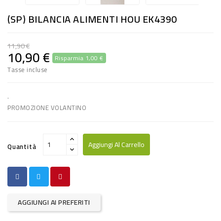
RISO
(SP) BILANCIA ALIMENTI HOU EK4390
E
FARINA
11,90 €
10,90 €
Risparmia 1,00 €
DIETETICO
Tasse incluse
NATURALI
SNACKS
.
PROMOZIONE VOLANTINO
ALIMENTI
CONSERVATI
Aggiungi Al Carrello
Quantità
CURA
CASA
INSETTICIDI
AGGIUNGI AI PREFERITI
CARTA