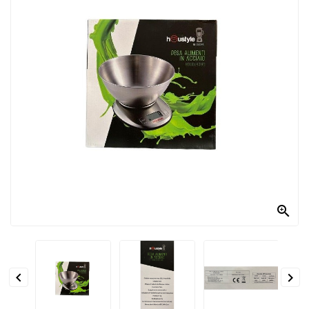
PRODOTTI
PER
CONDIRE
DOLCIARIO
PRODOTTI
DA
FORNO
RICORRENZE
PASQUALI

PREPARATI
ALIMENTI
INFANZIA


PASTA,