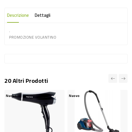
-
PLASTICA
Descrizione
Dettagli
-
.
AFFINI
PROMOZIONE VOLANTINO
LAVAGGIO
STOVIGLIE
DEODORANTI
DETERSIVI
20 Altri Prodotti
TESSUTI
DETERGENTI
Nuovo
Nuovo
SUPERFICI
ACCESSORI
CASA