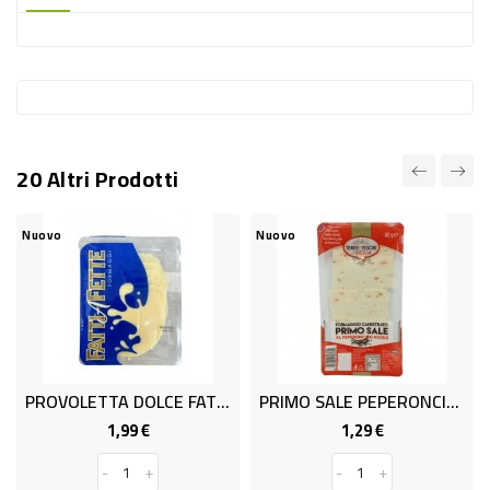
-
PLASTICA
-
AFFINI
LAVAGGIO
20 Altri Prodotti
STOVIGLIE
DEODORANTI
Nuovo
Nuovo
DETERSIVI
TESSUTI
DETERGENTI
SUPERFICI
PROVOLETTA DOLCE FATTI GR.200
PRIMO SALE PEPERONCINO GR.80 TTS
ACCESSORI
1,99 €
1,29 €
Prezzo
Prezzo
CASA
-
+
-
+