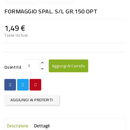
RISO
FORMAGGIO SPAL. S/L GR.150 OPT
E
FARINA
1,49 €
DIETETICO
Tasse incluse
NATURALI
SNACKS
ALIMENTI
Aggiungi Al Carrello
Quantità
CONSERVATI
CURA
CASA
AGGIUNGI AI PREFERITI
INSETTICIDI
CARTA
Descrizione
Dettagli