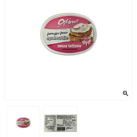
PRODOTTI
PER
CONDIRE
DOLCIARIO
PRODOTTI
DA
FORNO
RICORRENZE
PASQUALI

PREPARATI
ALIMENTI
INFANZIA
PASTA,