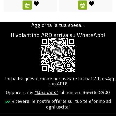
CURA
PERSONA
Aggiorna la tua spesa...
IGIENICO
Il volantino ARD arriva su WhatsApp!
SANITARI
ACCESSORI
PERSONA
PUERICULTURA
IGIENE
Inquadra questo codice per avviare la chat WhatsApp
PERSONA
con ARD!
Oppure scrivi
"Volantino"
al numero
3663628900
PETS
Riceverai le nostre offerte sul tuo telefonino ad
ogni uscita!
PET
ACCESSORI