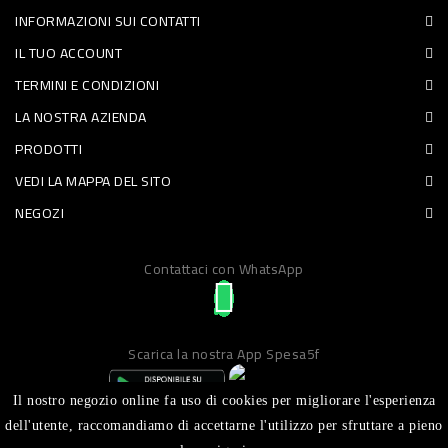
INFORMAZIONI SUI CONTATTI
PET
IL TUO ACCOUNT
FOOD
TERMINI E CONDIZIONI
LA NOSTRA AZIENDA
FRESCHI
PRODOTTI
PIATTI
VEDI LA MAPPA DEL SITO
PRONTI
NEGOZI
E
Contattaci con WhatsApp
CONDIMENTI
CARNE
ORTOFRUTTA
Scarica la nostra App Spesa5f
UOVA
Il nostro negozio online fa uso di cookies per migliorare l'esperienza
PANIFICI
dell'utente, raccomandiamo di accettarne l'utilizzo per sfruttare a pieno