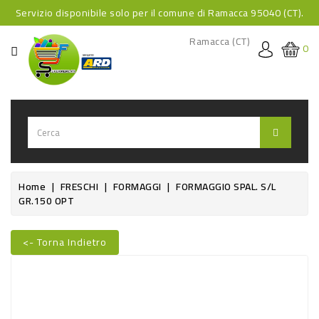
Servizio disponibile solo per il comune di Ramacca 95040 (CT).
CATEGORIA
Ramacca (CT)
0
HOME
BEVANDE
BEVANDE
ANALCOLICHE
BEVANDE
Home
FRESCHI
FORMAGGI
FORMAGGIO SPAL. S/L
GR.150 OPT
ALCOLICHE
BEVANDE
<- Torna Indietro
CALDE
Nuovo
FOOD