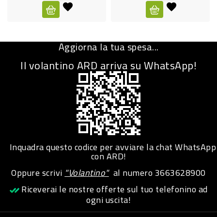
CURA
PERSONA
Aggiorna la tua spesa...
IGIENICO
Il volantino ARD arriva su WhatsApp!
SANITARI
ACCESSORI
PERSONA
PUERICULTURA
IGIENE
Inquadra questo codice per avviare la chat WhatsApp
PERSONA
con ARD!
Oppure scrivi
"Volantino"
al numero
3663628900
PETS
Riceverai le nostre offerte sul tuo telefonino ad
ogni uscita!
PET
ACCESSORI