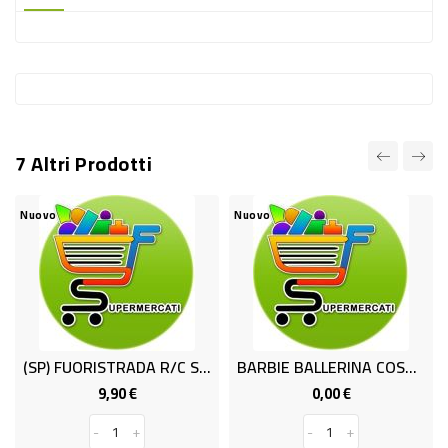
-
PLASTICA
-
AFFINI
LAVAGGIO
7 Altri Prodotti
STOVIGLIE
DEODORANTI
Nuovo
Nuovo
DETERSIVI
TESSUTI
DETERGENTI
SUPERFICI
(SP) FUORISTRADA R/C SC.1:18 4F ASS
BARBIE BALLERINA COSTUME
ACCESSORI
9,90 €
0,00 €
Prezzo
Prezzo
CASA
-
+
-
+