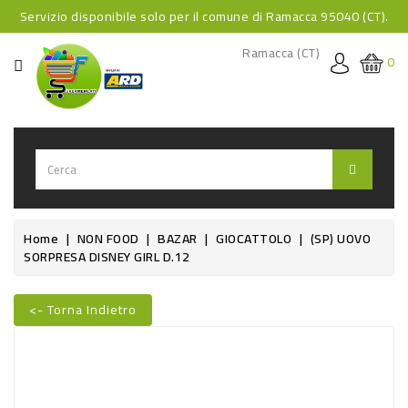
Servizio disponibile solo per il comune di Ramacca 95040 (CT).
CATEGORIA
Ramacca (CT)
0
HOME
BEVANDE
BEVANDE
ANALCOLICHE
BEVANDE
Home
NON FOOD
BAZAR
GIOCATTOLO
(SP) UOVO
SORPRESA DISNEY GIRL D.12
ALCOLICHE
BEVANDE
<- Torna Indietro
CALDE
FOOD