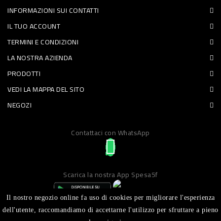
INFORMAZIONI SUI CONTATTI
PET
IL TUO ACCOUNT
FOOD
TERMINI E CONDIZIONI
LA NOSTRA AZIENDA
FRESCHI
PRODOTTI
PIATTI
VEDI LA MAPPA DEL SITO
PRONTI
NEGOZI
E
Contattaci con WhatsApp
CONDIMENTI
CARNE
ORTOFRUTTA
Scarica la nostra App Spesa5f
UOVA
Il nostro negozio online fa uso di cookies per migliorare l'esperienza
PANIFICI
dell'utente, raccomandiamo di accettarne l'utilizzo per sfruttare a pieno