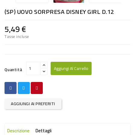
RISO
(SP) UOVO SORPRESA DISNEY GIRL D.12
E
FARINA
5,49 €
DIETETICO
Tasse incluse
NATURALI
SNACKS
ALIMENTI
Aggiungi Al Carrello
Quantità
CONSERVATI
CURA
CASA
AGGIUNGI AI PREFERITI
INSETTICIDI
CARTA
Descrizione
Dettagli