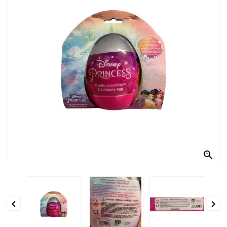
PRODOTTI
PER
CONDIRE
DOLCIARIO
PRODOTTI
DA
FORNO
RICORRENZE
PASQUALI

PREPARATI
ALIMENTI
INFANZIA


PASTA,