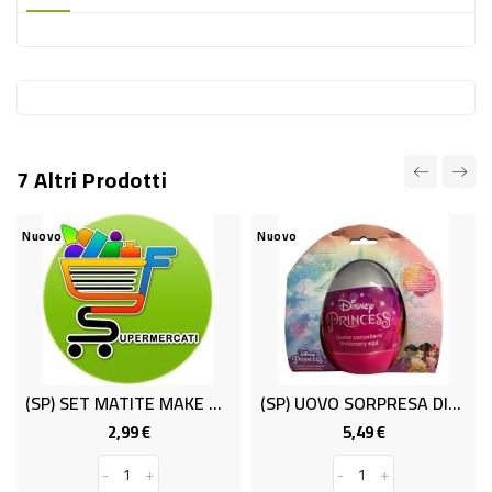
-
PLASTICA
-
AFFINI
LAVAGGIO
7 Altri Prodotti
STOVIGLIE
DEODORANTI
Nuovo
Nuovo
DETERSIVI
TESSUTI
DETERGENTI
SUPERFICI
(SP) SET MATITE MAKE UP COL. ASS.TI
(SP) UOVO SORPRESA DISNEY GIRL D.12
ACCESSORI
2,99 €
5,49 €
Prezzo
Prezzo
CASA
-
+
-
+