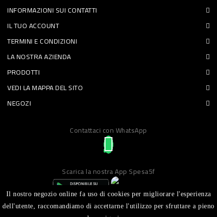
INFORMAZIONI SUI CONTATTI
PET
IL TUO ACCOUNT
FOOD
TERMINI E CONDIZIONI
LA NOSTRA AZIENDA
FRESCHI
PRODOTTI
PIATTI
VEDI LA MAPPA DEL SITO
PRONTI
NEGOZI
E
Contattaci con WhatsApp
CONDIMENTI
CARNE
ORTOFRUTTA
Scarica la nostra App Spesa5f
UOVA
Il nostro negozio online fa uso di cookies per migliorare l'esperienza
PANIFICI
dell'utente, raccomandiamo di accettarne l'utilizzo per sfruttare a pieno