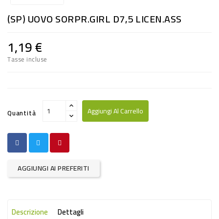
RISO
(SP) UOVO SORPR.GIRL D7,5 LICEN.ASS
E
FARINA
1,19 €
DIETETICO
Tasse incluse
NATURALI
SNACKS
ALIMENTI
Aggiungi Al Carrello
Quantità
CONSERVATI
CURA
CASA
AGGIUNGI AI PREFERITI
INSETTICIDI
CARTA
Descrizione
Dettagli