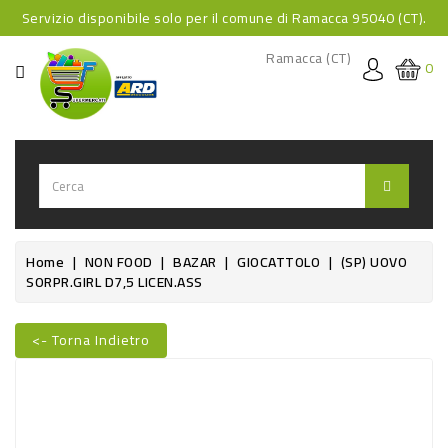
Servizio disponibile solo per il comune di Ramacca 95040 (CT).
CATEGORIA
Ramacca (CT)
0
HOME
BEVANDE
BEVANDE
ANALCOLICHE
BEVANDE
Home
NON FOOD
BAZAR
GIOCATTOLO
(SP) UOVO
SORPR.GIRL D7,5 LICEN.ASS
ALCOLICHE
BEVANDE
<- Torna Indietro
CALDE
Nuovo
FOOD