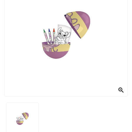
PRODOTTI
PER
CONDIRE
DOLCIARIO
PRODOTTI
DA
FORNO
RICORRENZE
PASQUALI

PREPARATI
ALIMENTI
INFANZIA
PASTA,