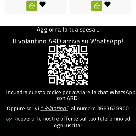
CURA
PERSONA
Aggiorna la tua spesa...
IGIENICO
Il volantino ARD arriva su WhatsApp!
SANITARI
ACCESSORI
PERSONA
PUERICULTURA
IGIENE
Inquadra questo codice per avviare la chat WhatsApp
PERSONA
con ARD!
Oppure scrivi
"Volantino"
al numero
3663628900
PETS
Riceverai le nostre offerte sul tuo telefonino ad
ogni uscita!
PET
ACCESSORI