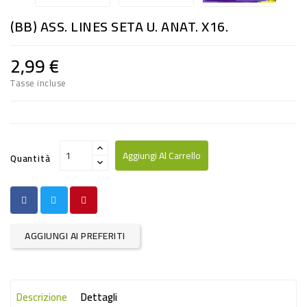
RISO
(BB) ASS. LINES SETA U. ANAT. X16.
E
FARINA
2,99 €
DIETETICO
Tasse incluse
NATURALI
SNACKS
ALIMENTI
Aggiungi Al Carrello
Quantità
CONSERVATI
CURA
CASA
AGGIUNGI AI PREFERITI
INSETTICIDI
CARTA
Descrizione
Dettagli