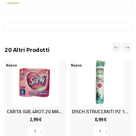
-
PLASTICA
-
AFFINI
LAVAGGIO
20 Altri Prodotti
STOVIGLIE
DEODORANTI
Nuovo
Nuovo
DETERSIVI
TESSUTI
DETERGENTI
SUPERFICI
CARTA IGIE.4ROT.2V.MAX SOFLY
DISCH.STRUCCANTI PZ 140 SOFLY
ACCESSORI
2,99 €
0,99 €
Prezzo
Prezzo
CASA
-
+
-
+