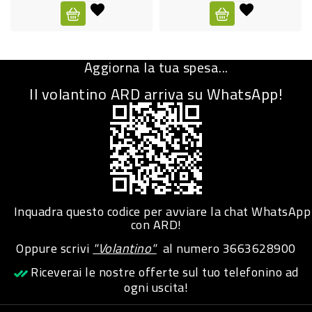
CURA
PERSONA
Aggiorna la tua spesa...
IGIENICO
Il volantino ARD arriva su WhatsApp!
SANITARI
ACCESSORI
PERSONA
PUERICULTURA
IGIENE
Inquadra questo codice per avviare la chat WhatsApp
PERSONA
con ARD!
Oppure scrivi
"Volantino"
al numero
3663628900
PETS
Riceverai le nostre offerte sul tuo telefonino ad
ogni uscita!
PET
ACCESSORI