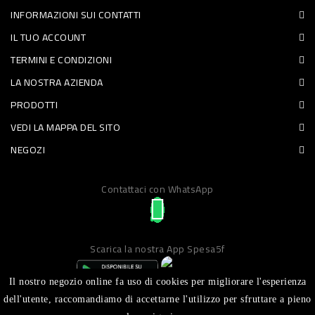
INFORMAZIONI SUI CONTATTI
PET
IL TUO ACCOUNT
FOOD
TERMINI E CONDIZIONI
LA NOSTRA AZIENDA
FRESCHI
PRODOTTI
PIATTI
VEDI LA MAPPA DEL SITO
PRONTI
NEGOZI
E
Contattaci con WhatsApp
CONDIMENTI
CARNE
ORTOFRUTTA
Scarica la nostra App Spesa5f
UOVA
Il nostro negozio online fa uso di cookies per migliorare l'esperienza
PANIFICI
dell'utente, raccomandiamo di accettarne l'utilizzo per sfruttare a pieno