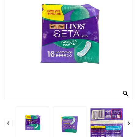
PRODOTTI
PER
CONDIRE
DOLCIARIO
PRODOTTI
DA
FORNO
RICORRENZE
PASQUALI

PREPARATI
ALIMENTI
INFANZIA


PASTA,