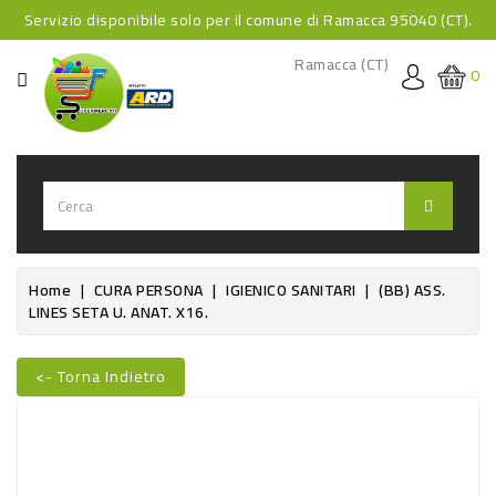
Servizio disponibile solo per il comune di Ramacca 95040 (CT).
CATEGORIA
Ramacca (CT)
0
HOME
BEVANDE
BEVANDE
ANALCOLICHE
BEVANDE
Home
CURA PERSONA
IGIENICO SANITARI
(BB) ASS.
LINES SETA U. ANAT. X16.
ALCOLICHE
BEVANDE
<- Torna Indietro
CALDE
Nuovo
FOOD