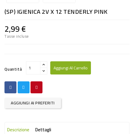
RISO
(SP) IGIENICA 2V X 12 TENDERLY PINK
E
FARINA
2,99 €
DIETETICO
Tasse incluse
NATURALI
SNACKS
ALIMENTI
Aggiungi Al Carrello
Quantità
CONSERVATI
CURA
CASA
AGGIUNGI AI PREFERITI
INSETTICIDI
CARTA
Descrizione
Dettagli