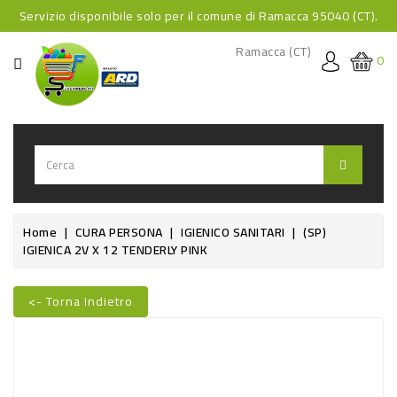
Servizio disponibile solo per il comune di Ramacca 95040 (CT).
CATEGORIA
Ramacca (CT)
0
HOME
BEVANDE
BEVANDE
ANALCOLICHE
BEVANDE
Home
CURA PERSONA
IGIENICO SANITARI
(SP)
IGIENICA 2V X 12 TENDERLY PINK
ALCOLICHE
BEVANDE
<- Torna Indietro
CALDE
Nuovo
FOOD