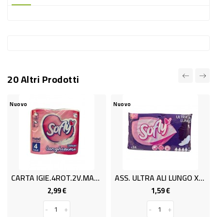
-
PLASTICA
-
AFFINI
LAVAGGIO
20 Altri Prodotti
STOVIGLIE
DEODORANTI
Nuovo
Nuovo
Nu
DETERSIVI
TESSUTI
DETERGENTI
SUPERFICI
CARTA IGIE.4ROT.2V.MAX SOFLY
ASS. ULTRA ALI LUNGO X 24
ACCESSORI
2,99 €
1,59 €
Prezzo
Prezzo
CASA
-
+
-
+