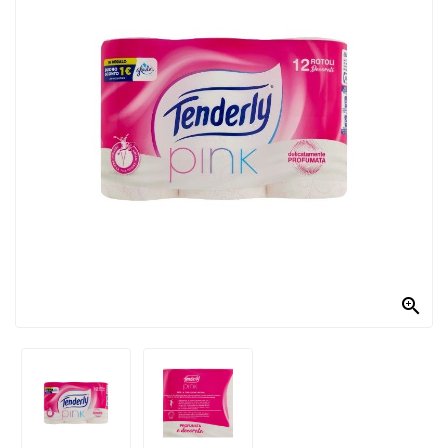
PRODOTTI
PER
CONDIRE
DOLCIARIO
PRODOTTI
DA
FORNO
RICORRENZE
PASQUALI

PREPARATI
ALIMENTI
INFANZIA
PASTA,