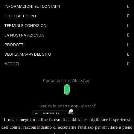
INFORMAZIONI SUI CONTATTI
PET
IL TUO ACCOUNT
FOOD
TERMINI E CONDIZIONI
LA NOSTRA AZIENDA
FRESCHI
PRODOTTI
PIATTI
VEDI LA MAPPA DEL SITO
PRONTI
NEGOZI
E
Contattaci con WhatsApp
CONDIMENTI
CARNE
ORTOFRUTTA
Scarica la nostra App Spesa5f
UOVA
Il nostro negozio online fa uso di cookies per migliorare l'esperienza
PANIFICI
dell'utente, raccomandiamo di accettarne l'utilizzo per sfruttare a pieno