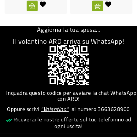
CURA
PERSONA
Aggiorna la tua spesa...
IGIENICO
Il volantino ARD arriva su WhatsApp!
SANITARI
ACCESSORI
PERSONA
PUERICULTURA
IGIENE
Inquadra questo codice per avviare la chat WhatsApp
PERSONA
con ARD!
Oppure scrivi
"Volantino"
al numero
3663628900
PETS
Riceverai le nostre offerte sul tuo telefonino ad
ogni uscita!
PET
ACCESSORI