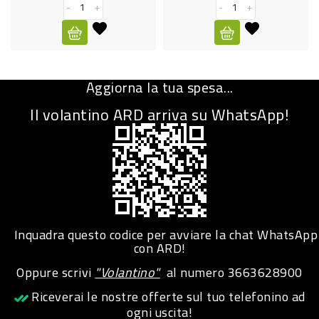
-
+
-
+
CURA
PERSONA
IGIENICO
Aggiorna la tua spesa...
SANITARI
Il volantino ARD arriva su WhatsApp!
ACCESSORI
PERSONA
PUERICULTURA
IGIENE
PERSONA
Inquadra questo codice per avviare la chat WhatsApp
con ARD!
PETS
Oppure scrivi
"Volantino"
al numero
3663628900
PET
Riceverai le nostre offerte sul tuo telefonino ad
ogni uscita!
ACCESSORI