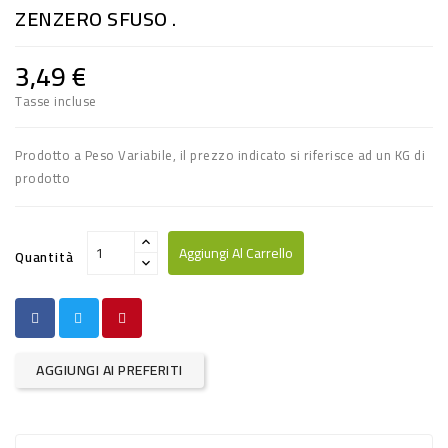
ZENZERO SFUSO .
RISO
E
3,49 €
FARINA
Tasse incluse
DIETETICO
NATURALI
Prodotto a Peso Variabile, il prezzo indicato si riferisce ad un KG di
prodotto
SNACKS
ALIMENTI
Aggiungi Al Carrello
Quantità
CONSERVATI
CURA
CASA
AGGIUNGI AI PREFERITI
INSETTICIDI
CARTA