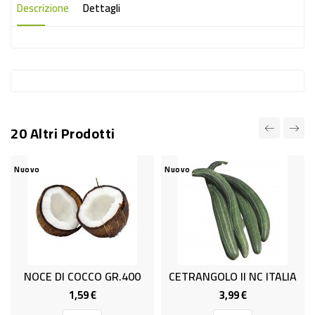
-
Descrizione
Dettagli
PLASTICA
-
AFFINI
LAVAGGIO
STOVIGLIE
20 Altri Prodotti
DEODORANTI
Nuovo
Nuovo
DETERSIVI
TESSUTI
DETERGENTI
SUPERFICI
ACCESSORI
NOCE DI COCCO GR.400
CETRANGOLO II NC ITALIA
1,59 €
3,99 €
Prezzo
Prezzo
CASA