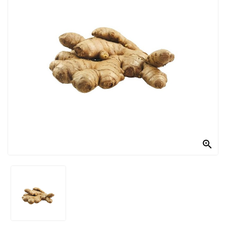
PRODOTTI
PER
CONDIRE
DOLCIARIO
PRODOTTI
DA
FORNO
RICORRENZE
PASQUALI

PREPARATI
ALIMENTI
INFANZIA
PASTA,