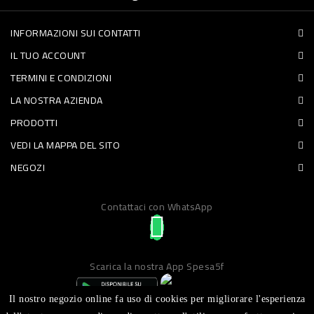
PET
INFORMAZIONI SUI CONTATTI
FOOD
IL TUO ACCOUNT
TERMINI E CONDIZIONI
FRESCHI
LA NOSTRA AZIENDA
PIATTI
PRODOTTI
PRONTI
VEDI LA MAPPA DEL SITO
E
NEGOZI
CONDIMENTI
Contattaci con WhatsApp
CARNE
ORTOFRUTTA
UOVA
Scarica la nostra App Spesa5f
PANIFICI
Il nostro negozio online fa uso di cookies per migliorare l'esperienza