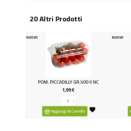
20 Altri Prodotti
OVO
NUOVO
POM. PICCADILLY GR.500 II NC
ASPARAGI G
1,99 €
3,49 €
Prezzo
-
+
-
+
Aggiungi Al Carrello
Aggiungi Al Ca