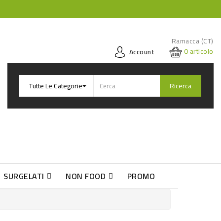
Ramacca (CT)
0
articolo
Account
Ricerca
SURGELATI
NON FOOD
PROMO