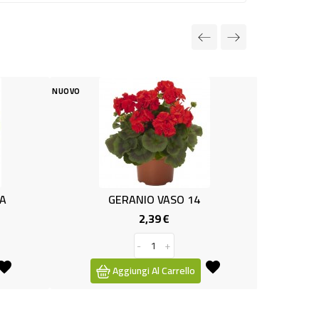
O
NUOVO
GERANIO VASO 14
FUNGHI PLEUROTUS NA
2,39 €
2,49 €
Prezzo
Pre
-
+
-
+
Aggiungi Al Carrello
Aggiungi Al Carre