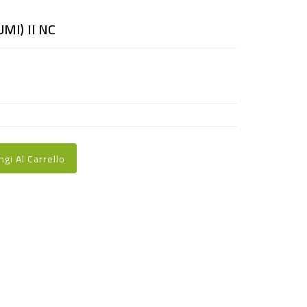
MI) II NC
ngi Al Carrello