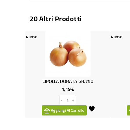
20 Altri Prodotti
VO
NUOVO
CIPOLLA DORATA GR.750
PERE CONFERE
1,19 €
3,49 €
Prezzo
Pr
-
+
-
+
Aggiungi Al Carrello
Aggiungi Al Carre