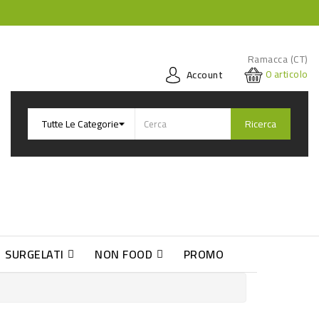
Ramacca (CT)
0
articolo
Account
Ricerca
SURGELATI
NON FOOD
PROMO