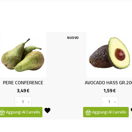
NUOVO
NUOVO
NCE
AVOCADO HASS GR.200
LI
1,59 €
ezzo
Prezzo
-
+
llo
Aggiungi Al Carrello