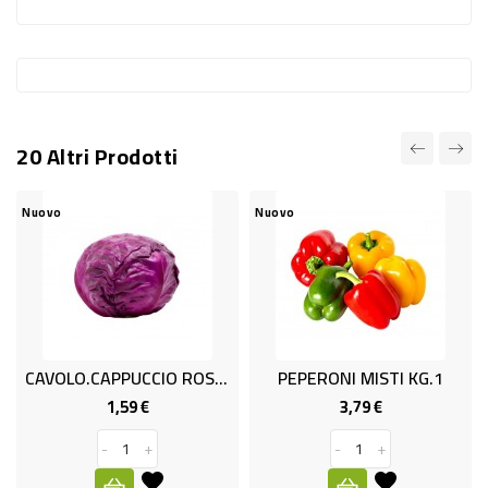
-
PLASTICA
-
AFFINI
20 Altri Prodotti
LAVAGGIO
STOVIGLIE
Nuovo
Nuovo
DEODORANTI
DETERSIVI
TESSUTI
DETERGENTI
CAVOLO.CAPPUCCIO ROSSO
PEPERONI MISTI KG.1
SUPERFICI
1,59 €
3,79 €
Prezzo
Prezzo
ACCESSORI
-
+
-
+
CASA