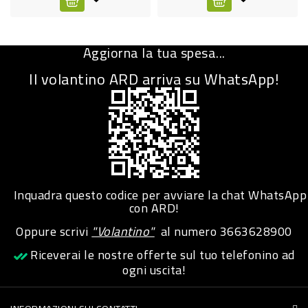
CURA
PERSONA
Aggiorna la tua spesa...
IGIENICO
Il volantino ARD arriva su WhatsApp!
SANITARI
ACCESSORI
PERSONA
PUERICULTURA
IGIENE
Inquadra questo codice per avviare la chat WhatsApp
con ARD!
PERSONA
Oppure scrivi
"Volantino"
al numero
3663628900
PETS
Riceverai le nostre offerte sul tuo telefonino ad
ogni uscita!
PET
ACCESSORI