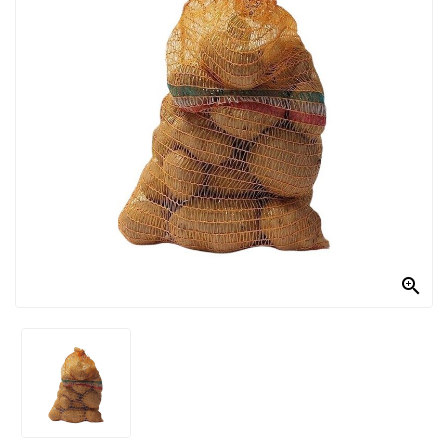
PRODOTTI
PER
CONDIRE
DOLCIARIO
PRODOTTI
DA
FORNO
RICORRENZE
PASQUALI

PREPARATI
ALIMENTI
INFANZIA
PASTA,