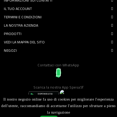
INFORMAZIONI SUI CONTATTI
PET
IL TUO ACCOUNT
TERMINI E CONDIZIONI
FOOD
LA NOSTRA AZIENDA
FRESCHI
PRODOTTI
VEDI LA MAPPA DEL SITO
PIATTI
NEGOZI
PRONTI
E
Contattaci con WhatsApp
CONDIMENTI
CARNE
Scarica la nostra App Spesa5f
ORTOFRUTTA
UOVA
Il nostro negozio online fa uso di cookies per migliorare l'esperienza
dell'utente, raccomandiamo di accettarne l'utilizzo per sfruttare a pieno
PANIFICI
la navigazione
Realizzato da ICT S.R.L