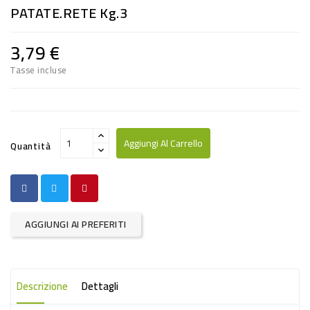
PATATE.RETE Kg.3
RISO
E
3,79 €
FARINA
Tasse incluse
DIETETICO
NATURALI
SNACKS
Aggiungi Al Carrello
Quantità
ALIMENTI
CONSERVATI
CURA
AGGIUNGI AI PREFERITI
CASA
INSETTICIDI
Descrizione
Dettagli
CARTA