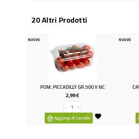
20 Altri Prodotti
VO
NUOVO
POM. PICCADILLY GR.500 II NC
CAVOLO.CAPPUCCIO
2,99 €
1,49 €
Prezzo
Pr
-
+
-
+
Aggiungi Al Carrello
Aggiungi Al Carre