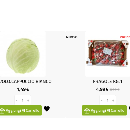
NUOVO
PREZZO RIDOTTO
NUOVO
-2,00 €
 BIANCO
FRAGOLE KG.1
4,99 €
ezzo
Prezzo
Prezzo
6,99 €
base
-
+
llo
Aggiungi Al Carrello