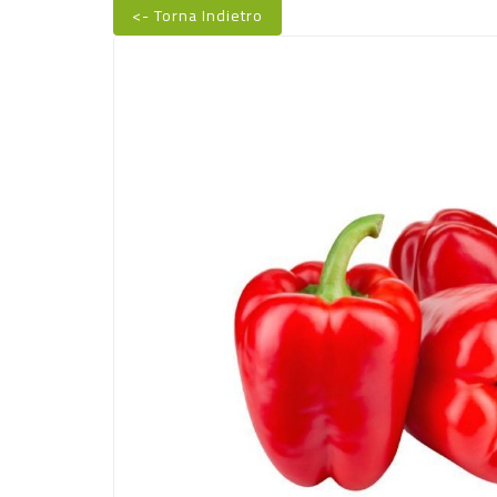
<- Torna Indietro
Nuovo