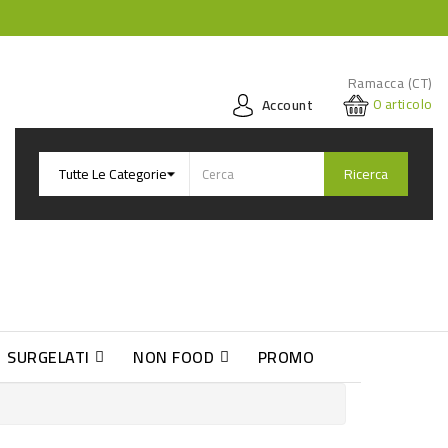
Ramacca (CT)
0
articolo
Account
Ricerca
SURGELATI
NON FOOD
PROMO