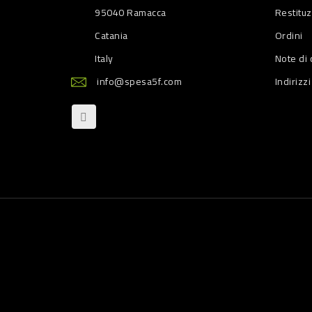
95040 Ramacca
Restitu
Catania
Ordini
Italy
Note di 
info@spesa5f.com
Indirizzi