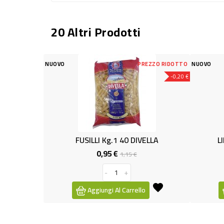
20 Altri Prodotti
NUOVO
PREZZO RIDOTTO
NUOVO
-0,20 €
FUSILLI Kg.1 40 DIVELLA
LINGUINE K
0,95 €
0,9
Prezzo
Prezzo
1,15 €
base
-
+
-
Aggiungi Al Carrello
Aggiungi