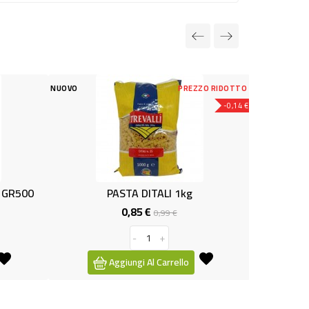
NUOVO
PREZZO RIDOTTO
NUOVO
-0,14 €
PASTA DITALI 1kg
FARINA DI A
0,85 €
1,1
Prezzo
Prezzo
0,99 €
base
-
+
-
Aggiungi Al Carrello
Aggiungi A