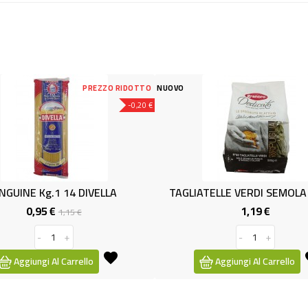
PREZZO RIDOTTO
NUOVO
-0,20 €
g.1 14 DIVELLA
TAGLIATELLE VERDI SEMOLA GR500
5 €
1,19 €
Prezzo
Prezzo
Prezzo
1,15 €
base
+
-
+
 Al Carrello
Aggiungi Al Carrello