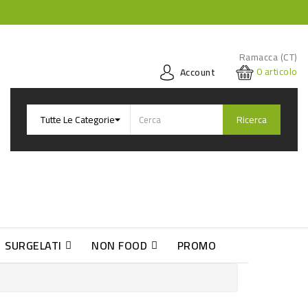
Ramacca (CT)
0
articolo
Account
Ricerca
SURGELATI
NON FOOD
PROMO