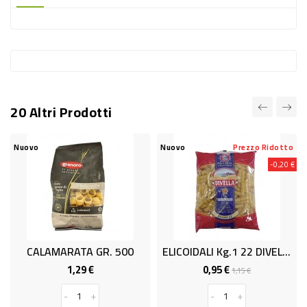
-
PLASTICA
-
AFFINI
LAVAGGIO
20 Altri Prodotti
STOVIGLIE
DEODORANTI
Nuovo
Nuovo
Prezzo Ridotto
Nu
-0,20 €
DETERSIVI
TESSUTI
DETERGENTI
SUPERFICI
CALAMARATA GR. 500
ELICOIDALI Kg.1 22 DIVELLA
ACCESSORI
1,29 €
0,95 €
Prezzo
Prezzo
Prezzo
1,15 €
base
CASA
-
+
-
+