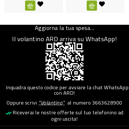
CURA
PERSONA
Aggiorna la tua spesa...
IGIENICO
Il volantino ARD arriva su WhatsApp!
SANITARI
ACCESSORI
PERSONA
PUERICULTURA
IGIENE
Inquadra questo codice per avviare la chat WhatsApp
PERSONA
con ARD!
Oppure scrivi
"Volantino"
al numero
3663628900
PETS
Riceverai le nostre offerte sul tuo telefonino ad
ogni uscita!
PET
ACCESSORI