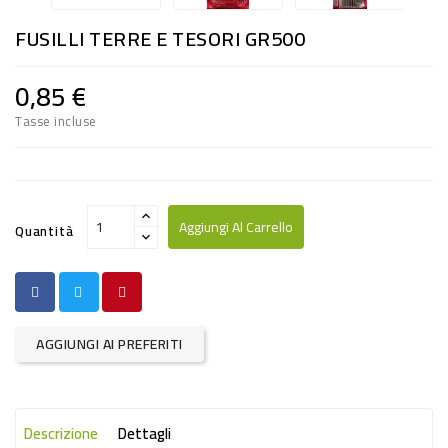
RISO
FUSILLI TERRE E TESORI GR500
E
FARINA
0,85 €
DIETETICO
Tasse incluse
NATURALI
SNACKS
ALIMENTI
Aggiungi Al Carrello
Quantità
CONSERVATI
CURA
CASA
AGGIUNGI AI PREFERITI
INSETTICIDI
CARTA
Descrizione
Dettagli