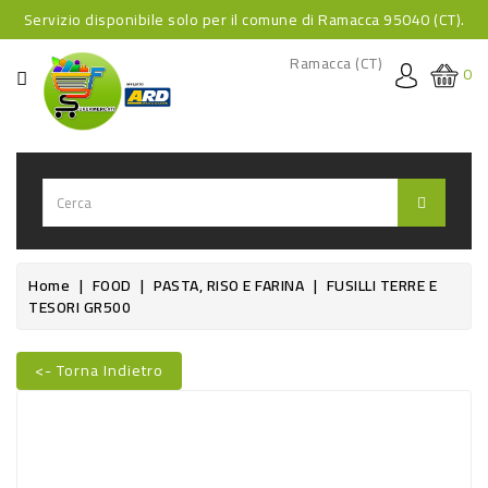
Servizio disponibile solo per il comune di Ramacca 95040 (CT).
CATEGORIA
Ramacca (CT)
0
HOME
BEVANDE
BEVANDE
ANALCOLICHE
BEVANDE
Home
FOOD
PASTA, RISO E FARINA
FUSILLI TERRE E
TESORI GR500
ALCOLICHE
BEVANDE
<- Torna Indietro
CALDE
Nuovo
FOOD