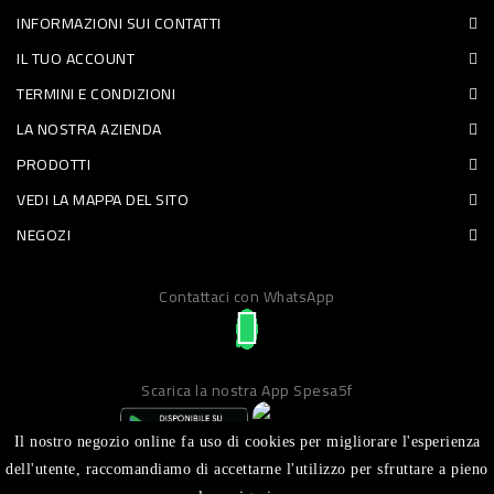
INFORMAZIONI SUI CONTATTI
PET
IL TUO ACCOUNT
FOOD
TERMINI E CONDIZIONI
LA NOSTRA AZIENDA
FRESCHI
PRODOTTI
PIATTI
VEDI LA MAPPA DEL SITO
PRONTI
NEGOZI
E
Contattaci con WhatsApp
CONDIMENTI
CARNE
ORTOFRUTTA
Scarica la nostra App Spesa5f
UOVA
Il nostro negozio online fa uso di cookies per migliorare l'esperienza
PANIFICI
dell'utente, raccomandiamo di accettarne l'utilizzo per sfruttare a pieno