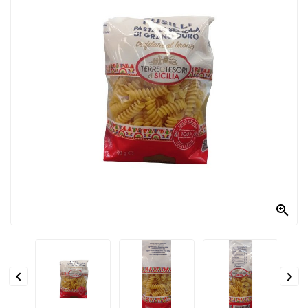
PRODOTTI
PER
CONDIRE
DOLCIARIO
PRODOTTI
DA
FORNO
RICORRENZE
PASQUALI

PREPARATI
ALIMENTI
INFANZIA


PASTA,