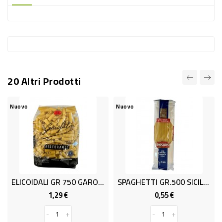
-
PLASTICA
-
AFFINI
LAVAGGIO
20 Altri Prodotti
STOVIGLIE
DEODORANTI
Nuovo
Nuovo
DETERSIVI
TESSUTI
DETERGENTI
SUPERFICI
ELICOIDALI GR 750 GAROFALO
SPAGHETTI GR.500 SICILSOLE
ACCESSORI
1,29 €
0,55 €
Prezzo
Prezzo
CASA
-
+
-
+