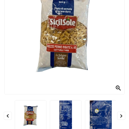
PRODOTTI
PER
CONDIRE
DOLCIARIO
PRODOTTI
DA
FORNO
RICORRENZE
PASQUALI

PREPARATI
ALIMENTI
INFANZIA


PASTA,