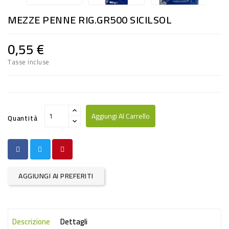
RISO
MEZZE PENNE RIG.GR500 SICILSOL
E
FARINA
0,55 €
DIETETICO
Tasse incluse
NATURALI
SNACKS
ALIMENTI
Aggiungi Al Carrello
Quantità
CONSERVATI
CURA
CASA
AGGIUNGI AI PREFERITI
INSETTICIDI
CARTA
Descrizione
Dettagli