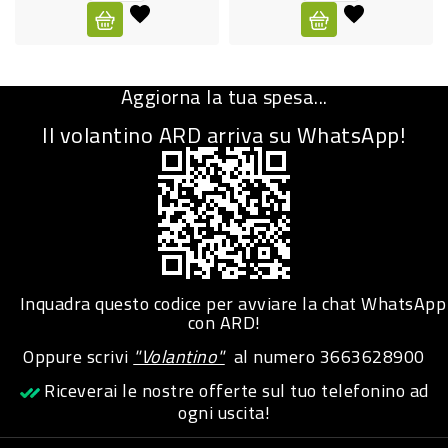
CURA
PERSONA
Aggiorna la tua spesa...
IGIENICO
Il volantino ARD arriva su WhatsApp!
SANITARI
ACCESSORI
PERSONA
PUERICULTURA
IGIENE
Inquadra questo codice per avviare la chat WhatsApp
PERSONA
con ARD!
Oppure scrivi
"Volantino"
al numero
3663628900
PETS
Riceverai le nostre offerte sul tuo telefonino ad
ogni uscita!
PET
ACCESSORI