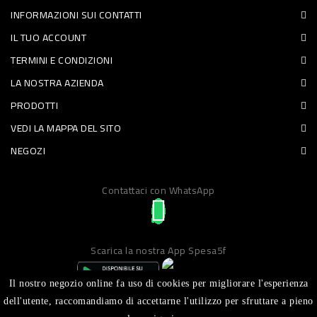
INFORMAZIONI SUI CONTATTI
PET
IL TUO ACCOUNT
FOOD
TERMINI E CONDIZIONI
LA NOSTRA AZIENDA
FRESCHI
PRODOTTI
PIATTI
VEDI LA MAPPA DEL SITO
PRONTI
NEGOZI
E
Contattaci con WhatsApp
CONDIMENTI
CARNE
ORTOFRUTTA
Scarica la nostra App Spesa5f
UOVA
Il nostro negozio online fa uso di cookies per migliorare l'esperienza
PANIFICI
dell'utente, raccomandiamo di accettarne l'utilizzo per sfruttare a pieno