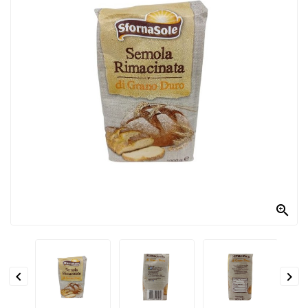
PRODOTTI
PER
CONDIRE
DOLCIARIO
PRODOTTI
DA
FORNO
RICORRENZE
PASQUALI

PREPARATI
ALIMENTI
INFANZIA


PASTA,