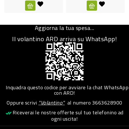
CURA
PERSONA
Aggiorna la tua spesa...
IGIENICO
Il volantino ARD arriva su WhatsApp!
SANITARI
ACCESSORI
PERSONA
PUERICULTURA
IGIENE
Inquadra questo codice per avviare la chat WhatsApp
PERSONA
con ARD!
Oppure scrivi
"Volantino"
al numero
3663628900
PETS
Riceverai le nostre offerte sul tuo telefonino ad
ogni uscita!
PET
ACCESSORI