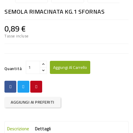
RISO
SEMOLA RIMACINATA KG.1 SFORNAS
E
FARINA
0,89 €
DIETETICO
Tasse incluse
NATURALI
SNACKS
ALIMENTI
Aggiungi Al Carrello
Quantità
CONSERVATI
CURA
CASA
AGGIUNGI AI PREFERITI
INSETTICIDI
CARTA
Descrizione
Dettagli