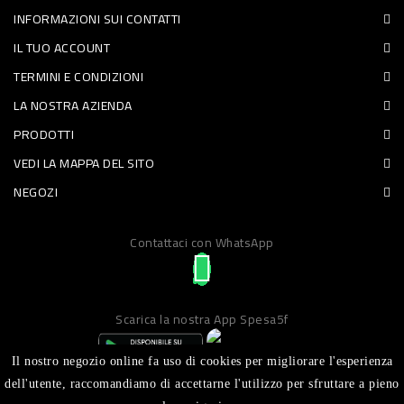
INFORMAZIONI SUI CONTATTI
PET
IL TUO ACCOUNT
FOOD
TERMINI E CONDIZIONI
LA NOSTRA AZIENDA
FRESCHI
PRODOTTI
PIATTI
VEDI LA MAPPA DEL SITO
PRONTI
NEGOZI
E
Contattaci con WhatsApp
CONDIMENTI
CARNE
ORTOFRUTTA
Scarica la nostra App Spesa5f
UOVA
Il nostro negozio online fa uso di cookies per migliorare l'esperienza
PANIFICI
dell'utente, raccomandiamo di accettarne l'utilizzo per sfruttare a pieno