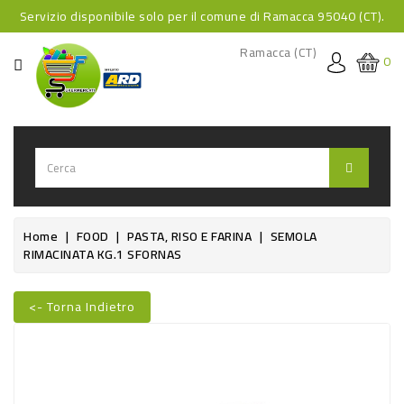
Servizio disponibile solo per il comune di Ramacca 95040 (CT).
CATEGORIA
Ramacca (CT)
0
HOME
BEVANDE
BEVANDE
ANALCOLICHE
BEVANDE
Home
FOOD
PASTA, RISO E FARINA
SEMOLA
RIMACINATA KG.1 SFORNAS
ALCOLICHE
BEVANDE
<- Torna Indietro
CALDE
Nuovo
FOOD