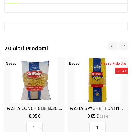
-
PLASTICA
-
AFFINI
LAVAGGIO
20 Altri Prodotti
STOVIGLIE
DEODORANTI
Nuovo
Nuovo
Prezzo Ridotto
-0,14 €
DETERSIVI
TESSUTI
DETERGENTI
SUPERFICI
PASTA CONCHIGLIE N.36 KG.1 SICILSOLE
PASTA SPAGHETTONI N5 1kg
ACCESSORI
0,95 €
0,85 €
Prezzo
Prezzo
Prezzo
0,99 €
base
CASA
-
+
-
+