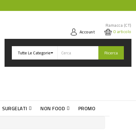
Ramacca (CT)
0
articolo
Account
Ricerca
SURGELATI
NON FOOD
PROMO