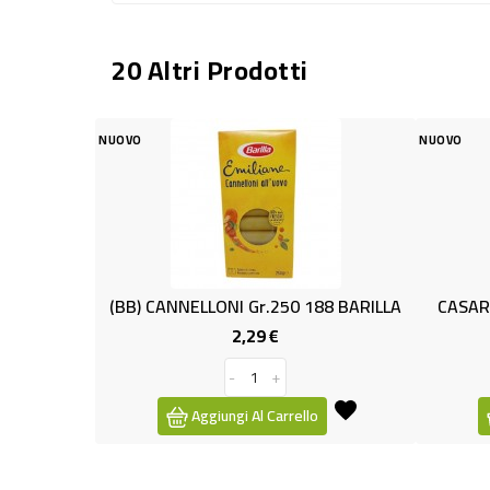
20 Altri Prodotti
NUOVO
NNELLONI Gr.250 188 BARILLA
CASARECCE GRAGNANO IGP 
2,29 €
0,99 €
Prezzo
Prezzo
-
+
-
+
Aggiungi Al Carrello
Aggiungi Al Carrello