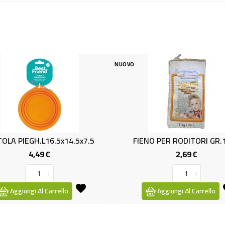
NUOVO
NUOVO
FIENO PER RODITORI GR.1000
(SP) SALVIET
2,69 €
Prezzo
-
+
Aggiungi Al Carrello
Aggiu