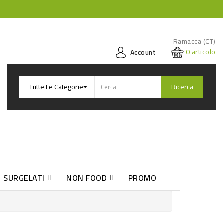
Ramacca (CT)
0
articolo
Account
Ricerca
SURGELATI
NON FOOD
PROMO