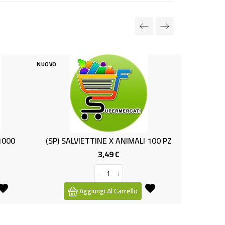
NUOVO
TINE X ANIMALI 100 PZ
ANTIPARASS.GATTO 0.0005 DIXIE.
3,49 €
4,99 €
Prezzo
Prezzo
-
+
-
+
ngi Al Carrello
Aggiungi Al Carrello