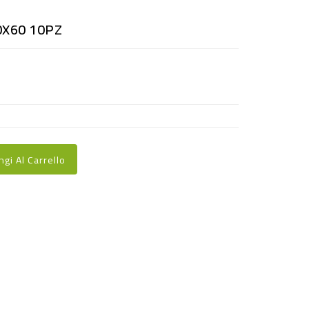
0X60 10PZ
ngi Al Carrello