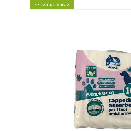
<- Torna Indietro
Nuovo