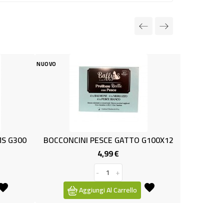
OVO
NUOVO
BOCCONCINI PESCE GATTO G100X12
CROCC.MANZO X GATT
4,99 €
3,49 €
Prezzo
P
-
+
-
+
Aggiungi Al Carrello
Aggiungi Al Car