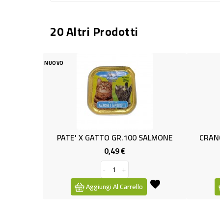
20 Altri Prodotti
X GATTO GR.100 SALMONE
CRANCY MEATY MIX GATTO G
0,49 €
1,39 €
Prezzo
Prezzo
-
+
-
+
Aggiungi Al Carrello
Aggiungi Al Carrello