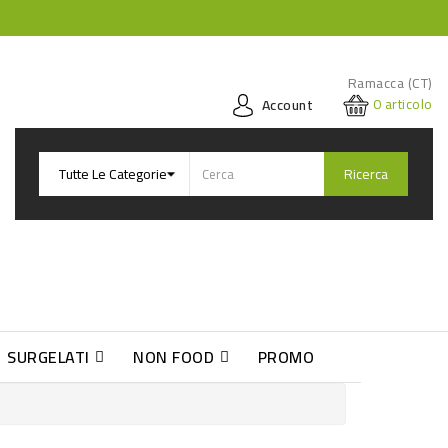
Ramacca (CT)
0
articolo
Account
Ricerca
SURGELATI
NON FOOD
PROMO