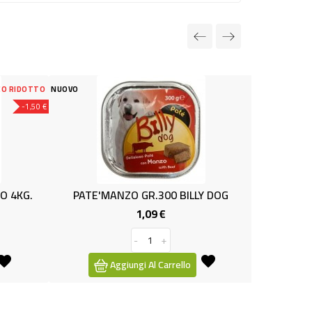
NUOVO
NZO GR.300 BILLY DOG
SALAMOTTO PER CANI 800gr
1,09 €
1,99 €
Prezzo
Prezzo
-
+
-
+
giungi Al Carrello
Aggiungi Al Carrello