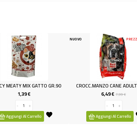
NUOVO
PREZZO RIDOTTO
NUOVO
-1,50 €
R.90
CROCC.MANZO CANE ADULTO 4KG.
PATE'MA
6,49 €
Prezzo
Prezzo
7,99 €
base
-
+
Aggiungi Al Carrello
Ag