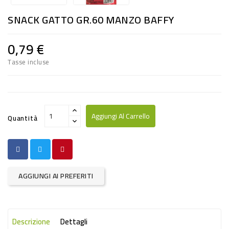
RISO
SNACK GATTO GR.60 MANZO BAFFY
E
FARINA
0,79 €
DIETETICO
Tasse incluse
NATURALI
SNACKS
ALIMENTI
Aggiungi Al Carrello
Quantità
CONSERVATI
CURA
CASA
AGGIUNGI AI PREFERITI
INSETTICIDI
CARTA
Descrizione
Dettagli