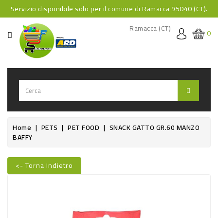
Servizio disponibile solo per il comune di Ramacca 95040 (CT).
CATEGORIA
Ramacca (CT)
0
HOME
BEVANDE
BEVANDE
ANALCOLICHE
BEVANDE
Home
PETS
PET FOOD
SNACK GATTO GR.60 MANZO
BAFFY
ALCOLICHE
BEVANDE
<- Torna Indietro
CALDE
Nuovo
FOOD