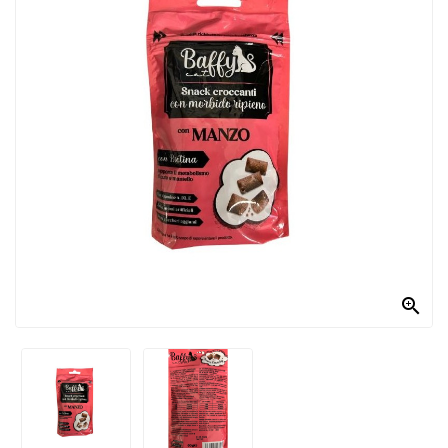
PRODOTTI
PER
CONDIRE
DOLCIARIO
PRODOTTI
DA
FORNO
RICORRENZE
PASQUALI

PREPARATI
ALIMENTI
INFANZIA
PASTA,