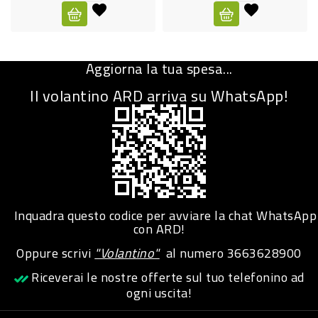
CURA
PERSONA
Aggiorna la tua spesa...
IGIENICO
Il volantino ARD arriva su WhatsApp!
SANITARI
ACCESSORI
PERSONA
PUERICULTURA
IGIENE
Inquadra questo codice per avviare la chat WhatsApp
PERSONA
con ARD!
Oppure scrivi
"Volantino"
al numero
3663628900
PETS
Riceverai le nostre offerte sul tuo telefonino ad
ogni uscita!
PET
ACCESSORI