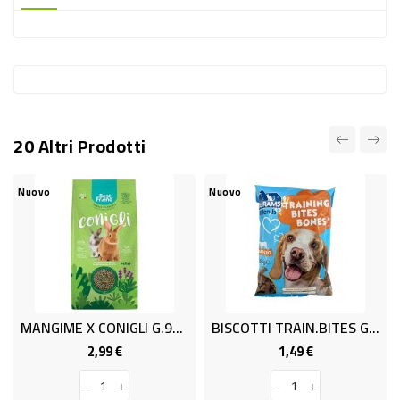
-
PLASTICA
-
AFFINI
LAVAGGIO
20 Altri Prodotti
STOVIGLIE
DEODORANTI
Nuovo
Nuovo
DETERSIVI
TESSUTI
DETERGENTI
SUPERFICI
MANGIME X CONIGLI G.900.BEST F
BISCOTTI TRAIN.BITES GR 150
ACCESSORI
2,99 €
1,49 €
Prezzo
Prezzo
CASA
-
+
-
+