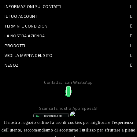
INFORMAZIONI SUI CONTATTI
PET
IL TUO ACCOUNT
FOOD
TERMINI E CONDIZIONI
LA NOSTRA AZIENDA
FRESCHI
PRODOTTI
PIATTI
VEDI LA MAPPA DEL SITO
PRONTI
NEGOZI
E
Contattaci con WhatsApp
CONDIMENTI
CARNE
ORTOFRUTTA
Scarica la nostra App Spesa5f
UOVA
Il nostro negozio online fa uso di cookies per migliorare l'esperienza
PANIFICI
dell'utente, raccomandiamo di accettarne l'utilizzo per sfruttare a pieno