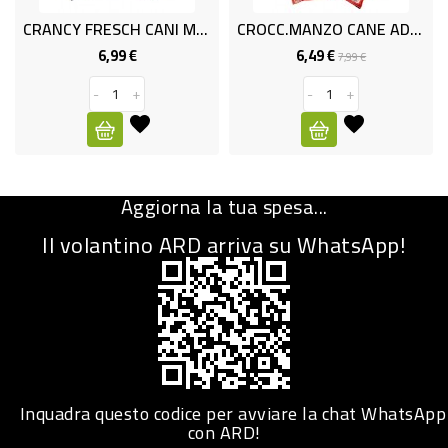
CRANCY FRESCH CANI MED/MAX KG3
CROCC.MANZO CANE ADULTO 4KG.
CURA
PERSONA
6,99 €
6,49 €
Prezzo
Prezzo
Prezzo
7,99 €
base
-
+
-
+
IGIENICO
SANITARI
ACCESSORI
Aggiorna la tua spesa...
PERSONA
PUERICULTURA
Il volantino ARD arriva su WhatsApp!
IGIENE
PERSONA
PETS
PET
Inquadra questo codice per avviare la chat WhatsApp
con ARD!
ACCESSORI