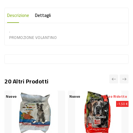
-
PLASTICA
Descrizione
Dettagli
-
.
AFFINI
PROMOZIONE VOLANTINO
LAVAGGIO
STOVIGLIE
DEODORANTI
DETERSIVI
20 Altri Prodotti
TESSUTI
DETERGENTI
Nuovo
Nuovo
Prezzo Ridotto
SUPERFICI
-1,50 €
ACCESSORI
CASA