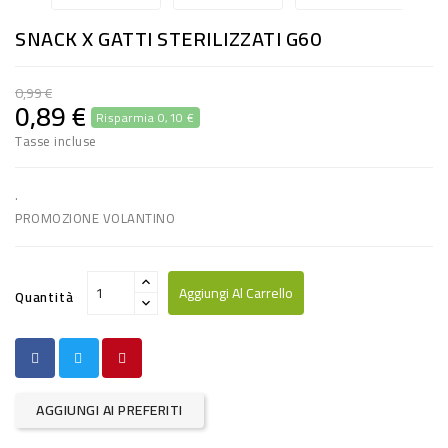
RISO
SNACK X GATTI STERILIZZATI G60
E
FARINA
0,99 €
0,89 €
Risparmia 0,10 €
DIETETICO
Tasse incluse
NATURALI
SNACKS
.
PROMOZIONE VOLANTINO
ALIMENTI
CONSERVATI
Aggiungi Al Carrello
Quantità
CURA
CASA
INSETTICIDI
AGGIUNGI AI PREFERITI
CARTA