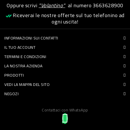
Oppure scrivi
"Volantino"
al numero
3663628900
PET
Riceverai le nostre offerte sul tuo telefonino ad
FOOD
ogni uscita!
FRESCHI
INFORMAZIONI SUI CONTATTI
IL TUO ACCOUNT
PIATTI
TERMINI E CONDIZIONI
PRONTI
LA NOSTRA AZIENDA
E
PRODOTTI
CONDIMENTI
VEDI LA MAPPA DEL SITO
CARNE
NEGOZI
ORTOFRUTTA
UOVA
Contattaci con WhatsApp
PANIFICI