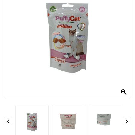
PRODOTTI
PER
CONDIRE
DOLCIARIO
PRODOTTI
DA
FORNO
RICORRENZE
PASQUALI

PREPARATI
ALIMENTI
INFANZIA


PASTA,