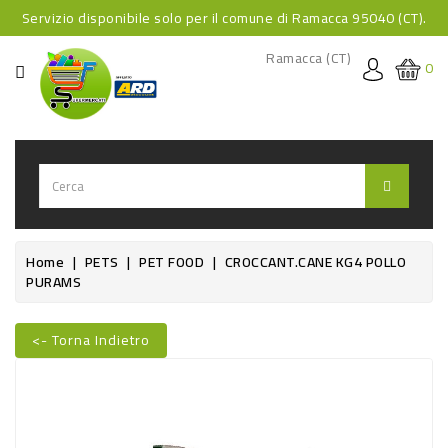
Servizio disponibile solo per il comune di Ramacca 95040 (CT).
CATEGORIA
Ramacca (CT)
0
HOME
BEVANDE
BEVANDE
ANALCOLICHE
BEVANDE
Home
PETS
PET FOOD
CROCCANT.CANE KG4 POLLO
PURAMS
ALCOLICHE
BEVANDE
<- Torna Indietro
CALDE
Nuovo
FOOD