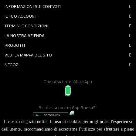
INFORMAZIONI SUI CONTATTI
PET
IL TUO ACCOUNT
FOOD
TERMINI E CONDIZIONI
LA NOSTRA AZIENDA
FRESCHI
PRODOTTI
PIATTI
VEDI LA MAPPA DEL SITO
PRONTI
NEGOZI
E
Contattaci con WhatsApp
CONDIMENTI
CARNE
ORTOFRUTTA
Scarica la nostra App Spesa5f
UOVA
Il nostro negozio online fa uso di cookies per migliorare l'esperienza
PANIFICI
dell'utente, raccomandiamo di accettarne l'utilizzo per sfruttare a pieno