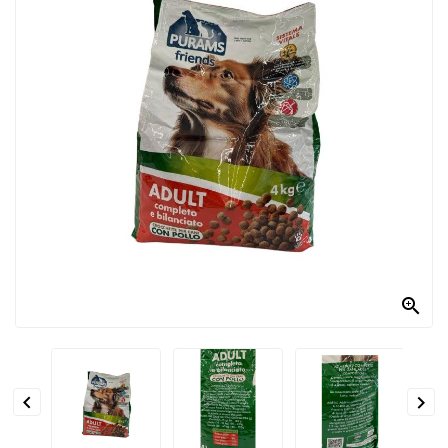
PRODOTTI
PER
CONDIRE
DOLCIARIO
PRODOTTI
DA
FORNO
RICORRENZE
PASQUALI

PREPARATI
ALIMENTI
INFANZIA


PASTA,