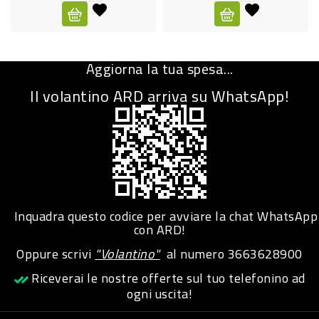
CURA
PERSONA
Aggiorna la tua spesa...
IGIENICO
Il volantino ARD arriva su WhatsApp!
SANITARI
ACCESSORI
PERSONA
PUERICULTURA
IGIENE
Inquadra questo codice per avviare la chat WhatsApp
PERSONA
con ARD!
Oppure scrivi
"Volantino"
al numero
3663628900
PETS
Riceverai le nostre offerte sul tuo telefonino ad
ogni uscita!
PET
ACCESSORI