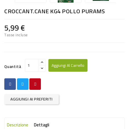
RISO
CROCCANT.CANE KG4 POLLO PURAMS
E
FARINA
5,99 €
DIETETICO
Tasse incluse
NATURALI
SNACKS
ALIMENTI
Aggiungi Al Carrello
Quantità
CONSERVATI
CURA
CASA
AGGIUNGI AI PREFERITI
INSETTICIDI
CARTA
Descrizione
Dettagli