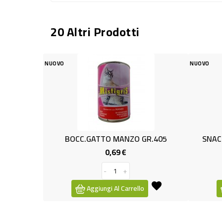
20 Altri Prodotti
NUOVO
NUOVO
BOCC.GATTO MANZO GR.405
SNACK X GATTI
0,69 €
0
Prezzo
-
+
-
Aggiungi Al Carrello
Aggiungi