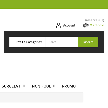
Ramacca (CT)
0
articolo
Account
Ricerca
SURGELATI
NON FOOD
PROMO