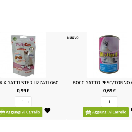
NUOVO
 STERILIZZATI G60
BOCC.GATTO PESC/TONNO GR.405
,99 €
0,69 €
Prezzo
Prezzo
+
-
+
 Al Carrello
Aggiungi Al Carrello