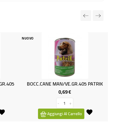
NUOVO
NUOVO
BOCC.CANE MAN/VE.GR.405 PATRIK
CROCC.GATTO POL
0,69 €
2,3
Prezzo
-
+
-
Aggiungi Al Carrello
Aggiungi A