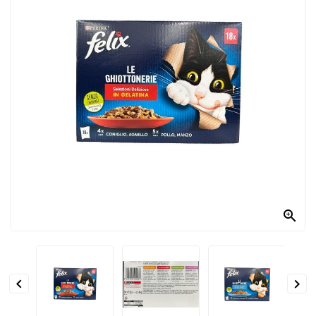
PRODOTTI
PER
CONDIRE
DOLCIARIO
PRODOTTI
DA
FORNO
RICORRENZE
PASQUALI

PREPARATI
ALIMENTI
INFANZIA


PASTA,