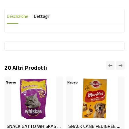
-
PLASTICA
Descrizione
Dettagli
-
AFFINI
LAVAGGIO
STOVIGLIE
DEODORANTI
20 Altri Prodotti
DETERSIVI
TESSUTI
Nuovo
Nuovo
DETERGENTI
SUPERFICI
ACCESSORI
CASA
SNACK GATTO WHISKAS MIX GR.105
SNACK CANE PEDIGREE GR.500 MAR