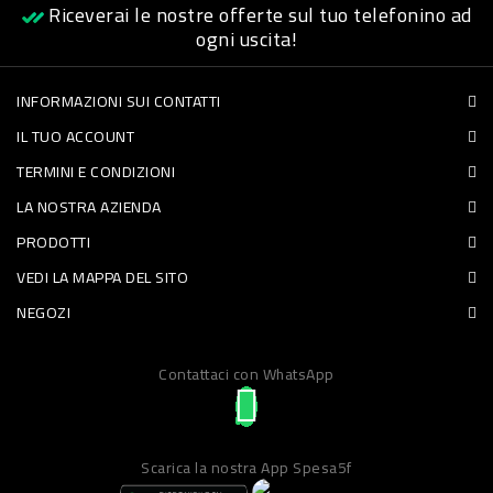
Riceverai le nostre offerte sul tuo telefonino ad
PET
ogni uscita!
FOOD
INFORMAZIONI SUI CONTATTI
IL TUO ACCOUNT
FRESCHI
TERMINI E CONDIZIONI
PIATTI
LA NOSTRA AZIENDA
PRONTI
PRODOTTI
E
VEDI LA MAPPA DEL SITO
CONDIMENTI
NEGOZI
CARNE
Contattaci con WhatsApp
ORTOFRUTTA
UOVA
PANIFICI
Scarica la nostra App Spesa5f