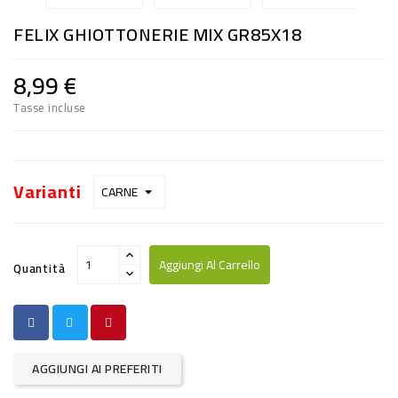
RISO
FELIX GHIOTTONERIE MIX GR85X18
E
FARINA
8,99 €
DIETETICO
Tasse incluse
NATURALI
SNACKS
Varianti
ALIMENTI
CONSERVATI
Aggiungi Al Carrello
Quantità
CURA
CASA
INSETTICIDI
AGGIUNGI AI PREFERITI
CARTA