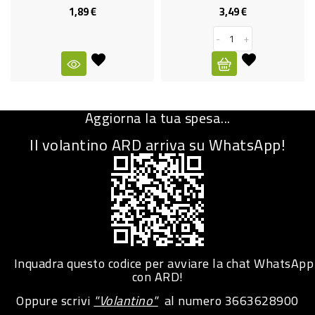
1,89 €
3,49 €
Prezzo
Prezzo
CURA
PERSONA
-
+
IGIENICO
SANITARI
Aggiorna la tua spesa...
ACCESSORI
Il volantino ARD arriva su WhatsApp!
PERSONA
PUERICULTURA
IGIENE
PERSONA
PETS
Inquadra questo codice per avviare la chat WhatsApp
con ARD!
PET
Oppure scrivi
"Volantino"
al numero
3663628900
ACCESSORI