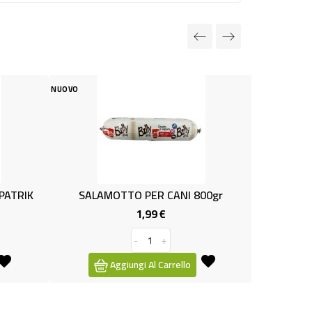
NUOVO
 PER CANI 800gr
STRACCETTI GATTO POL/TAC GR100
1,99 €
0,49 €
Prezzo
Prezzo
-
+
-
+
i Al Carrello
Aggiungi Al Carrello