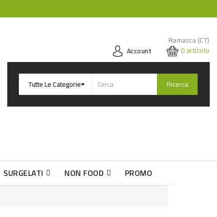
Ramacca (CT)
0
articolo
Account
Ricerca
SURGELATI
NON FOOD
PROMO