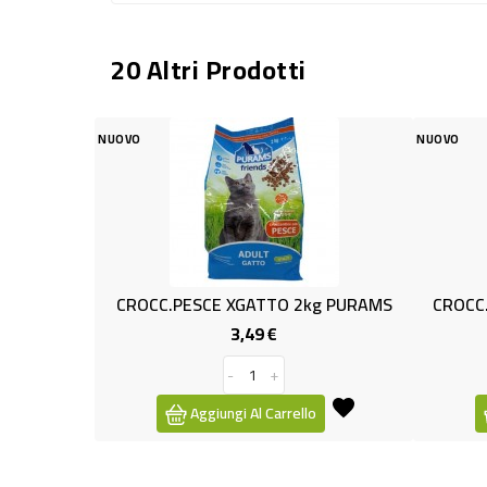
20 Altri Prodotti
NUOVO
E XGATTO 2kg PURAMS
CROCC.CANE KG.5 POLLO/TACCHI
3,49 €
7,99 €
Prezzo
Prezzo
-
+
-
+
ungi Al Carrello
Aggiungi Al Carrello