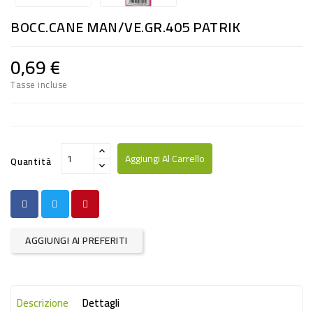
RISO
BOCC.CANE MAN/VE.GR.405 PATRIK
E
FARINA
0,69 €
DIETETICO
Tasse incluse
NATURALI
SNACKS
ALIMENTI
Aggiungi Al Carrello
Quantità
CONSERVATI
CURA
CASA
AGGIUNGI AI PREFERITI
INSETTICIDI
CARTA
Descrizione
Dettagli