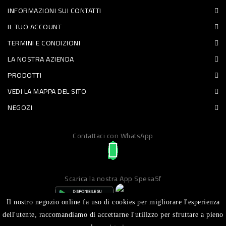
INFORMAZIONI SUI CONTATTI
PET
IL TUO ACCOUNT
FOOD
TERMINI E CONDIZIONI
LA NOSTRA AZIENDA
FRESCHI
PRODOTTI
PIATTI
VEDI LA MAPPA DEL SITO
PRONTI
NEGOZI
E
Contattaci con WhatsApp
CONDIMENTI
CARNE
ORTOFRUTTA
Scarica la nostra App Spesa5f
UOVA
Il nostro negozio online fa uso di cookies per migliorare l'esperienza
PANIFICI
dell'utente, raccomandiamo di accettarne l'utilizzo per sfruttare a pieno