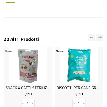
-
PLASTICA
-
AFFINI
LAVAGGIO
20 Altri Prodotti
STOVIGLIE
DEODORANTI
Nuovo
Nuovo
DETERSIVI
TESSUTI
DETERGENTI
SUPERFICI
SNACK X GATTI STERILIZZATI G60
BISCOTTI PER CANE GR 1000
ACCESSORI
0,99 €
6,99 €
Prezzo
Prezzo
CASA
-
+
-
+