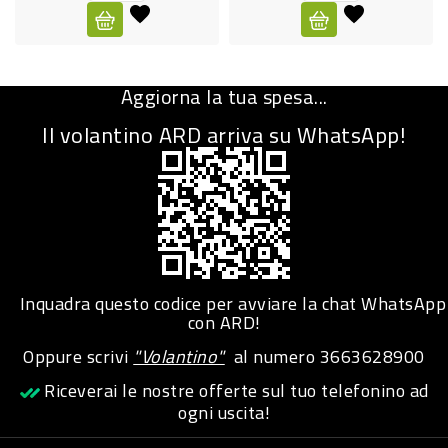
CURA
PERSONA
Aggiorna la tua spesa...
IGIENICO
Il volantino ARD arriva su WhatsApp!
SANITARI
ACCESSORI
PERSONA
PUERICULTURA
IGIENE
Inquadra questo codice per avviare la chat WhatsApp
PERSONA
con ARD!
Oppure scrivi
"Volantino"
al numero
3663628900
PETS
Riceverai le nostre offerte sul tuo telefonino ad
ogni uscita!
PET
ACCESSORI