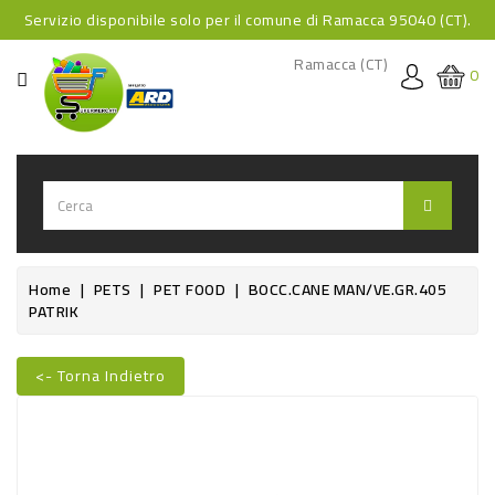
Servizio disponibile solo per il comune di Ramacca 95040 (CT).
CATEGORIA
Ramacca (CT)
0
HOME
BEVANDE
BEVANDE
ANALCOLICHE
BEVANDE
Home
PETS
PET FOOD
BOCC.CANE MAN/VE.GR.405
PATRIK
ALCOLICHE
BEVANDE
<- Torna Indietro
CALDE
Nuovo
FOOD