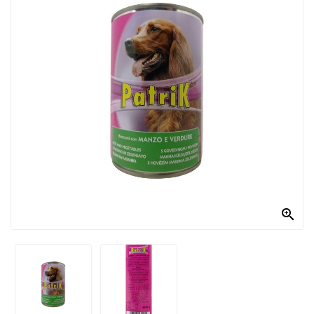
PRODOTTI
PER
CONDIRE
DOLCIARIO
PRODOTTI
DA
FORNO
RICORRENZE
PASQUALI

PREPARATI
ALIMENTI
INFANZIA
PASTA,