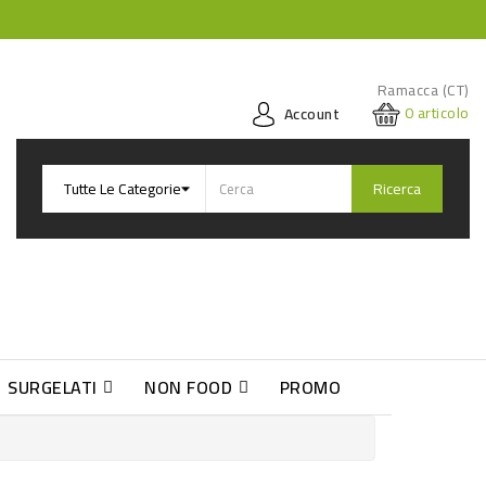
Ramacca (CT)
0
articolo
Account
Ricerca
SURGELATI
NON FOOD
PROMO