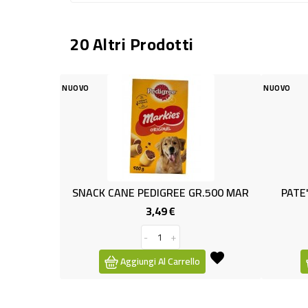
20 Altri Prodotti
NUOVO
ANE PEDIGREE GR.500 MAR
PATE' X GATTO GR.100 SAL
3,49 €
0,49 €
Prezzo
Prezzo
-
+
-
+
Aggiungi Al Carrello
Aggiungi Al Carrello