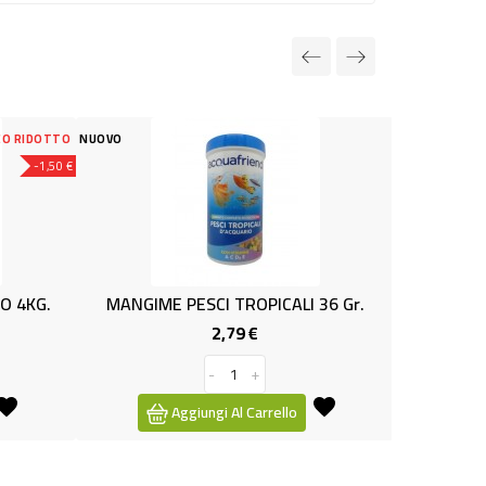
NUOVO
PESCI TROPICALI 36 Gr.
SNACK GATTO WHISKAS MIX GR.
2,79 €
1,89 €
Prezzo
Prezzo
-
+
giungi Al Carrello
Aggiungi Al Carrello