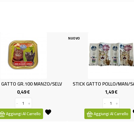
NUOVO
TO GR.100 MANZO/SELV
STICK GATTO POLLO/MAN/SAL PZ
0,49 €
1,49 €
Prezzo
Prezzo
-
+
-
+
iungi Al Carrello
Aggiungi Al Carrello