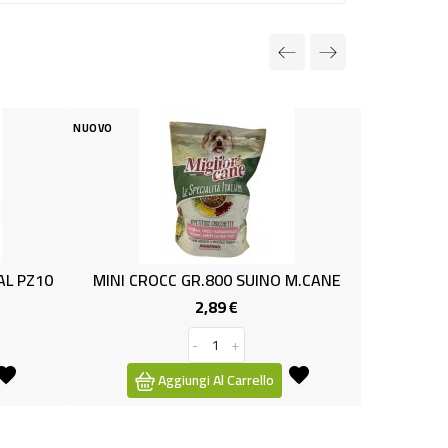
NUOVO
NUOVO
10
MINI CROCC GR.800 SUINO M.CANE
PATE'x GATT
2,89 €
Prezzo
-
+
Aggiungi Al Carrello
Aggiun