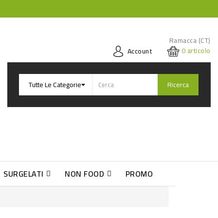
Ramacca (CT)
0
articolo
Account
Ricerca
SURGELATI
NON FOOD
PROMO