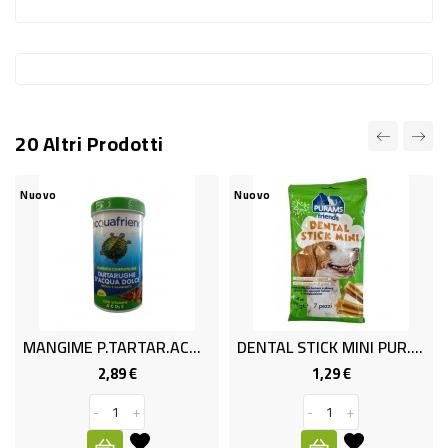
-
PLASTICA
-
AFFINI
20 Altri Prodotti
LAVAGGIO
STOVIGLIE
Nuovo
Nuovo
DEODORANTI
DETERSIVI
TESSUTI
DETERGENTI
MANGIME P.TARTAR.ACQUA GR.25.
DENTAL STICK MINI PUR.x7 G.100
SUPERFICI
2,89 €
1,29 €
Prezzo
Prezzo
ACCESSORI
-
+
-
+
CASA