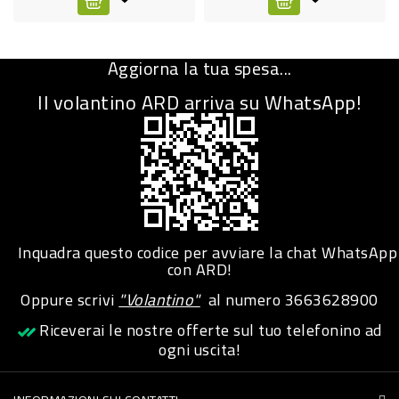
CURA
PERSONA
Aggiorna la tua spesa...
IGIENICO
Il volantino ARD arriva su WhatsApp!
SANITARI
ACCESSORI
PERSONA
PUERICULTURA
IGIENE
Inquadra questo codice per avviare la chat WhatsApp
con ARD!
PERSONA
Oppure scrivi
"Volantino"
al numero
3663628900
PETS
Riceverai le nostre offerte sul tuo telefonino ad
ogni uscita!
PET
ACCESSORI