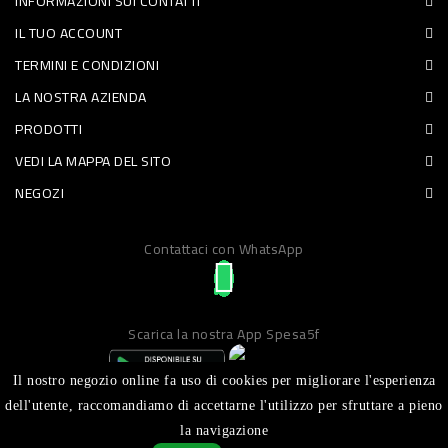
INFORMAZIONI SUI CONTATTI
PET
IL TUO ACCOUNT
TERMINI E CONDIZIONI
FOOD
LA NOSTRA AZIENDA
FRESCHI
PRODOTTI
VEDI LA MAPPA DEL SITO
PIATTI
NEGOZI
PRONTI
E
Contattaci con WhatsApp
CONDIMENTI
CARNE
Scarica la nostra App Spesa5f
ORTOFRUTTA
UOVA
Il nostro negozio online fa uso di cookies per migliorare l'esperienza
dell'utente, raccomandiamo di accettarne l'utilizzo per sfruttare a pieno
PANIFICI
la navigazione
Realizzato da ICT S.R.L