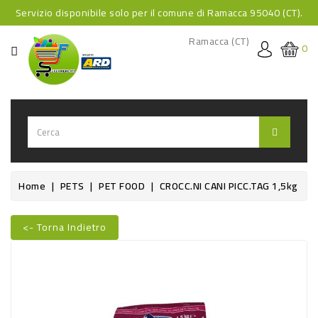
Servizio disponibile solo per il comune di Ramacca 95040 (CT).
CATEGORIA
Ramacca (CT)
0
HOME
BEVANDE
BEVANDE
ANALCOLICHE
BEVANDE
Home
PETS
PET FOOD
CROCC.NI CANI PICC.TAG 1,5kg
ALCOLICHE
BEVANDE
<- Torna Indietro
Nuovo
CALDE
FOOD