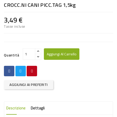
CROCC.NI CANI PICC.TAG 1,5kg
RISO
E
3,49 €
FARINA
Tasse incluse
DIETETICO
NATURALI
SNACKS
Aggiungi Al Carrello
Quantità
ALIMENTI
CONSERVATI
CURA
AGGIUNGI AI PREFERITI
CASA
INSETTICIDI
Descrizione
Dettagli
CARTA