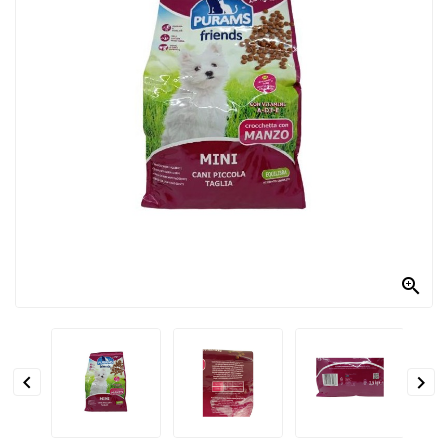
PRODOTTI
PER
CONDIRE
DOLCIARIO
PRODOTTI
DA
FORNO
RICORRENZE
PASQUALI

PREPARATI
ALIMENTI


INFANZIA
PASTA,