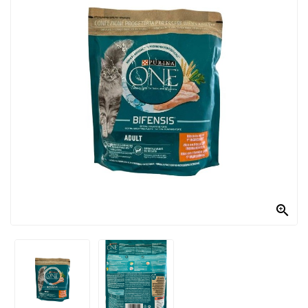
PRODOTTI
PER
CONDIRE
DOLCIARIO
PRODOTTI
DA
FORNO
RICORRENZE
PASQUALI

PREPARATI
ALIMENTI
INFANZIA
PASTA,