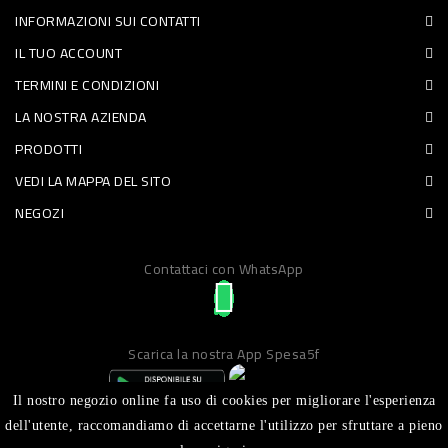
INFORMAZIONI SUI CONTATTI
PET
IL TUO ACCOUNT
FOOD
TERMINI E CONDIZIONI
LA NOSTRA AZIENDA
FRESCHI
PRODOTTI
PIATTI
VEDI LA MAPPA DEL SITO
PRONTI
NEGOZI
E
Contattaci con WhatsApp
CONDIMENTI
CARNE
ORTOFRUTTA
Scarica la nostra App Spesa5f
UOVA
Il nostro negozio online fa uso di cookies per migliorare l'esperienza
PANIFICI
dell'utente, raccomandiamo di accettarne l'utilizzo per sfruttare a pieno