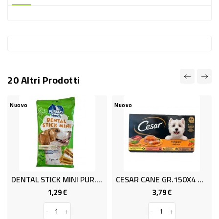
-
PLASTICA
-
AFFINI
LAVAGGIO
20 Altri Prodotti
STOVIGLIE
DEODORANTI
Nuovo
Nuovo
DETERSIVI
TESSUTI
DETERGENTI
SUPERFICI
DENTAL STICK MINI PUR.x7 G.100
CESAR CANE GR.150X4 ASSORTITO
ACCESSORI
1,29 €
3,79 €
Prezzo
Prezzo
CASA
-
+
-
+