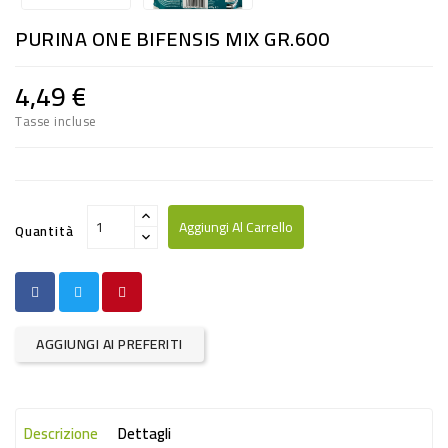
RISO
PURINA ONE BIFENSIS MIX GR.600
E
FARINA
4,49 €
DIETETICO
Tasse incluse
NATURALI
SNACKS
ALIMENTI
Aggiungi Al Carrello
Quantità
CONSERVATI
CURA
CASA
AGGIUNGI AI PREFERITI
INSETTICIDI
CARTA
Descrizione
Dettagli