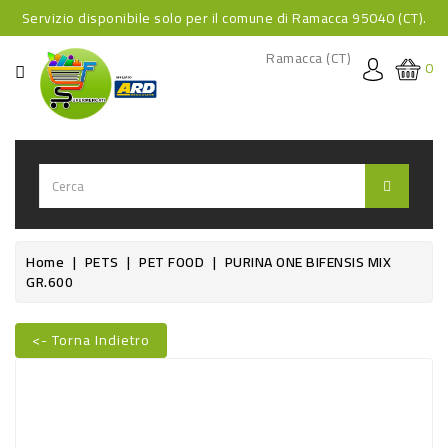
Servizio disponibile solo per il comune di Ramacca 95040 (CT).
CATEGORIA
Ramacca (CT)
0
HOME
BEVANDE
BEVANDE
ANALCOLICHE
BEVANDE
Home
PETS
PET FOOD
PURINA ONE BIFENSIS MIX
GR.600
ALCOLICHE
BEVANDE
<- Torna Indietro
CALDE
Nuovo
FOOD