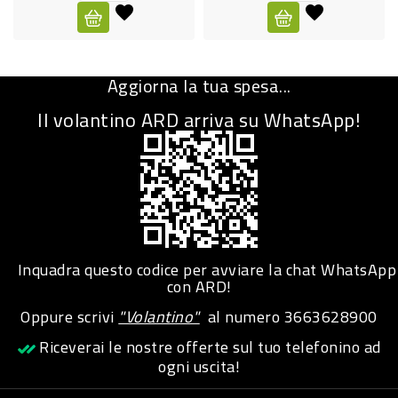
CURA
PERSONA
Aggiorna la tua spesa...
IGIENICO
Il volantino ARD arriva su WhatsApp!
SANITARI
ACCESSORI
PERSONA
PUERICULTURA
IGIENE
Inquadra questo codice per avviare la chat WhatsApp
PERSONA
con ARD!
Oppure scrivi
"Volantino"
al numero
3663628900
PETS
Riceverai le nostre offerte sul tuo telefonino ad
ogni uscita!
PET
ACCESSORI