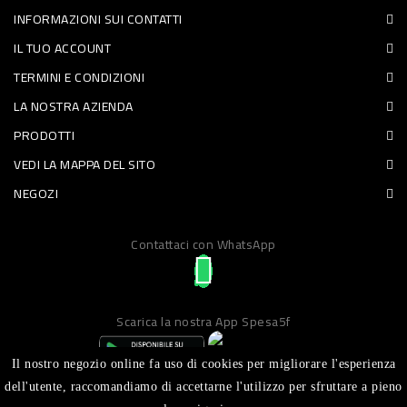
INFORMAZIONI SUI CONTATTI
PET
IL TUO ACCOUNT
FOOD
TERMINI E CONDIZIONI
LA NOSTRA AZIENDA
FRESCHI
PRODOTTI
PIATTI
VEDI LA MAPPA DEL SITO
PRONTI
NEGOZI
E
Contattaci con WhatsApp
CONDIMENTI
CARNE
ORTOFRUTTA
Scarica la nostra App Spesa5f
UOVA
Il nostro negozio online fa uso di cookies per migliorare l'esperienza
PANIFICI
dell'utente, raccomandiamo di accettarne l'utilizzo per sfruttare a pieno