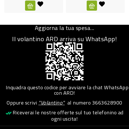
CURA
PERSONA
Aggiorna la tua spesa...
IGIENICO
Il volantino ARD arriva su WhatsApp!
SANITARI
ACCESSORI
PERSONA
PUERICULTURA
IGIENE
Inquadra questo codice per avviare la chat WhatsApp
PERSONA
con ARD!
Oppure scrivi
"Volantino"
al numero
3663628900
PETS
Riceverai le nostre offerte sul tuo telefonino ad
ogni uscita!
PET
ACCESSORI