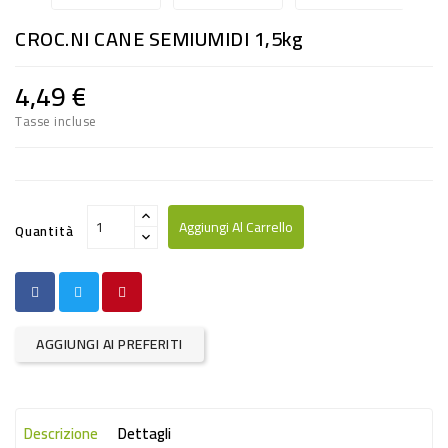
RISO
CROC.NI CANE SEMIUMIDI 1,5kg
E
FARINA
4,49 €
DIETETICO
Tasse incluse
NATURALI
SNACKS
ALIMENTI
Aggiungi Al Carrello
Quantità
CONSERVATI
CURA
CASA
AGGIUNGI AI PREFERITI
INSETTICIDI
CARTA
Descrizione
Dettagli