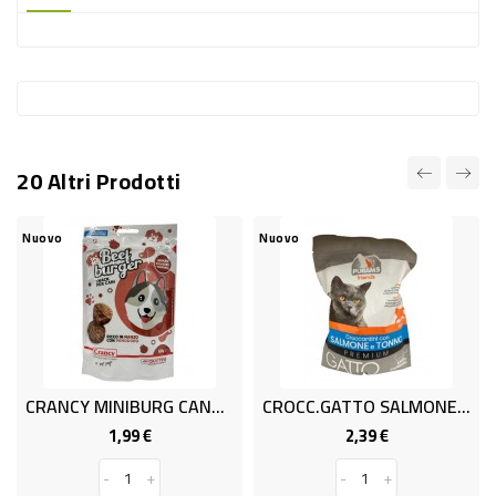
-
PLASTICA
-
AFFINI
LAVAGGIO
20 Altri Prodotti
STOVIGLIE
DEODORANTI
Nuovo
Nuovo
DETERSIVI
TESSUTI
DETERGENTI
SUPERFICI
CRANCY MINIBURG CANE POMOD.G60
CROCC.GATTO SALMONE STER.GR800
ACCESSORI
1,99 €
2,39 €
Prezzo
Prezzo
CASA
-
+
-
+