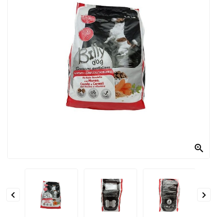
PRODOTTI
PER
CONDIRE
DOLCIARIO
PRODOTTI
DA
FORNO
RICORRENZE
PASQUALI

PREPARATI
ALIMENTI
INFANZIA


PASTA,