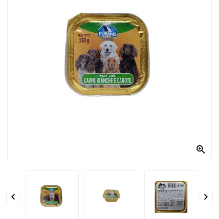
PRODOTTI
PER
CONDIRE
DOLCIARIO
PRODOTTI
DA
FORNO
RICORRENZE
PASQUALI

PREPARATI
ALIMENTI
INFANZIA


PASTA,