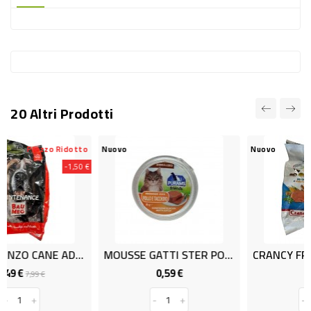
-
PLASTICA
-
AFFINI
LAVAGGIO
20 Altri Prodotti
STOVIGLIE
DEODORANTI
Ridotto
Nuovo
Nuovo
-1,50 €
DETERSIVI
TESSUTI
DETERGENTI
SUPERFICI
CROCC.MANZO CANE ADULTO 4KG.
MOUSSE GATTI STER POL/TAC GR85
ACCESSORI
0,59 €
6,99 €
ezzo
Prezzo
Prezzo
CASA
-
+
-
+