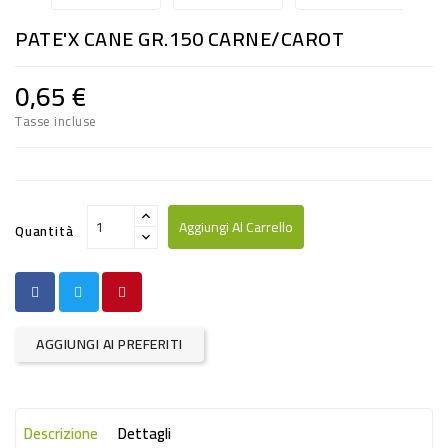
RISO
PATE'X CANE GR.150 CARNE/CAROT
E
FARINA
0,65 €
DIETETICO
Tasse incluse
NATURALI
SNACKS
ALIMENTI
Aggiungi Al Carrello
Quantità
CONSERVATI
CURA
CASA
AGGIUNGI AI PREFERITI
INSETTICIDI
CARTA
Descrizione
Dettagli