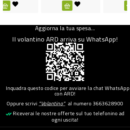
CURA
PERSONA
Aggiorna la tua spesa...
IGIENICO
Il volantino ARD arriva su WhatsApp!
SANITARI
ACCESSORI
PERSONA
PUERICULTURA
IGIENE
Inquadra questo codice per avviare la chat WhatsApp
PERSONA
con ARD!
Oppure scrivi
"Volantino"
al numero
3663628900
PETS
Riceverai le nostre offerte sul tuo telefonino ad
ogni uscita!
PET
ACCESSORI