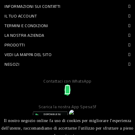
INFORMAZIONI SUI CONTATTI
PET
IL TUO ACCOUNT
FOOD
TERMINI E CONDIZIONI
LA NOSTRA AZIENDA
FRESCHI
PRODOTTI
PIATTI
VEDI LA MAPPA DEL SITO
PRONTI
NEGOZI
E
Contattaci con WhatsApp
CONDIMENTI
CARNE
ORTOFRUTTA
Scarica la nostra App Spesa5f
UOVA
Il nostro negozio online fa uso di cookies per migliorare l'esperienza
PANIFICI
dell'utente, raccomandiamo di accettarne l'utilizzo per sfruttare a pieno