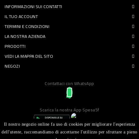
INFORMAZIONI SUI CONTATTI
PET
IL TUO ACCOUNT
FOOD
TERMINI E CONDIZIONI
LA NOSTRA AZIENDA
FRESCHI
PRODOTTI
PIATTI
VEDI LA MAPPA DEL SITO
PRONTI
NEGOZI
E
Contattaci con WhatsApp
CONDIMENTI
CARNE
ORTOFRUTTA
Scarica la nostra App Spesa5f
UOVA
Il nostro negozio online fa uso di cookies per migliorare l'esperienza
PANIFICI
dell'utente, raccomandiamo di accettarne l'utilizzo per sfruttare a pieno