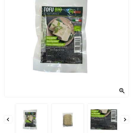
PRODOTTI
PER
CONDIRE
DOLCIARIO
PRODOTTI
DA
FORNO
RICORRENZE
PASQUALI

PREPARATI
ALIMENTI
INFANZIA


PASTA,