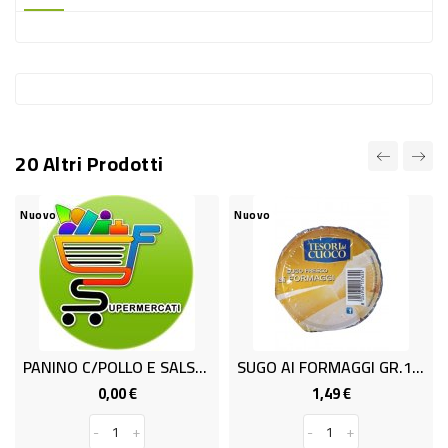
-
PLASTICA
-
AFFINI
LAVAGGIO
20 Altri Prodotti
STOVIGLIE
DEODORANTI
Nuovo
Nuovo
DETERSIVI
TESSUTI
DETERGENTI
SUPERFICI
PANINO C/POLLO E SALSA GR.190
SUGO AI FORMAGGI GR.130 TDC
ACCESSORI
0,00 €
1,49 €
Prezzo
Prezzo
CASA
-
+
-
+