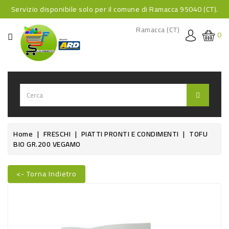
Servizio disponibile solo per il comune di Ramacca 95040 (CT).
CATEGORIA
Ramacca (CT)
0
HOME
BEVANDE
BEVANDE
ANALCOLICHE
BEVANDE
Home
FRESCHI
PIATTI PRONTI E CONDIMENTI
TOFU
BIO GR.200 VEGAMO
ALCOLICHE
BEVANDE
<- Torna Indietro
CALDE
Nuovo
FOOD