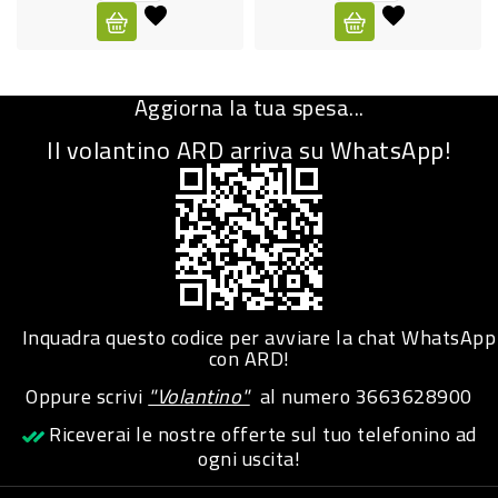
CURA
PERSONA
Aggiorna la tua spesa...
IGIENICO
Il volantino ARD arriva su WhatsApp!
SANITARI
ACCESSORI
PERSONA
PUERICULTURA
IGIENE
Inquadra questo codice per avviare la chat WhatsApp
PERSONA
con ARD!
Oppure scrivi
"Volantino"
al numero
3663628900
PETS
Riceverai le nostre offerte sul tuo telefonino ad
ogni uscita!
PET
ACCESSORI