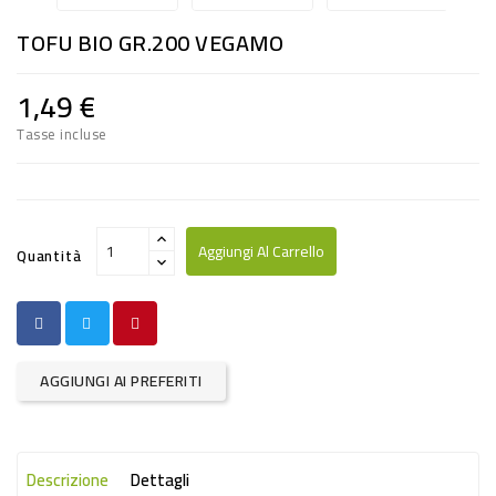
RISO
TOFU BIO GR.200 VEGAMO
E
FARINA
1,49 €
DIETETICO
Tasse incluse
NATURALI
SNACKS
ALIMENTI
Aggiungi Al Carrello
Quantità
CONSERVATI
CURA
CASA
AGGIUNGI AI PREFERITI
INSETTICIDI
CARTA
Descrizione
Dettagli